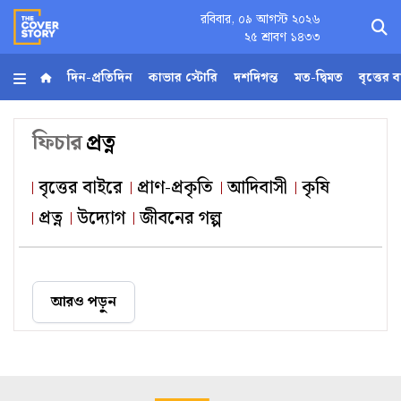
রবিবার, ০৯ আগস্ট ২০২৬
×
২৫ শ্রাবণ ১৪৩৩
দিন-প্রতিদিন
কাভার স্টোরি
দশদিগন্ত
মত-দ্বিমত
বৃত্তের 
হোম
ফিচার
প্রত্ন
আর্কাইভ
বৃত্তের বাইরে
প্রাণ-প্রকৃতি
আদিবাসী
কৃষি
প্রত্ন
উদ্যোগ
জীবনের গল্প
কনভার্টার
Follow
Us
আরও পড়ুন