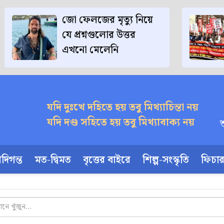
জো ফেলজের মৃত্যু নিয়ে
যে প্রশ্নগুলোর উত্তর
এখনো মেলেনি
যদি দুঃখে দহিতে হয় তবু মিথ্যাচিন্তা নয়
যদি দণ্ড সহিতে হয় তবু মিথ্যাবাক্য নয়
দিগন্ত
মত-দ্বিমত
বৃত্তের বাইরে
শিল্প-সংস্কৃতি
ফিচা