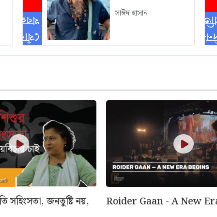
সাঈদ হাসান
খবর
প্রতিদ
খোঁজ-
দিন
রতি সহিংসতা, জনতুষ্টি নয়,
Roider Gaan - A New Er