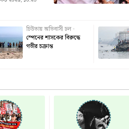
গস্ট ২০২৬, ১০:২৩
চিউতায় অভিবাসী ঢল
স্পেনের শাসকের বিরুদ্ধে
গভীর চক্রান্ত