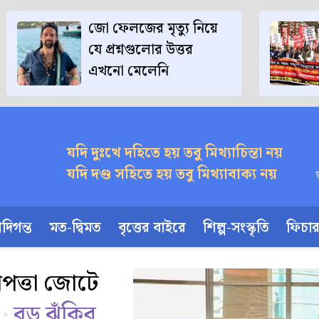
জো ফেলজের মৃত্যু নিয়ে
যে প্রশ্নগুলোর উত্তর
এখনো মেলেনি
যদি দুঃখে দহিতে হয় তবু মিথ্যাচিন্তা নয়
যদি দণ্ড সহিতে হয় তবু মিথ্যাবাক্য নয়
দিগন্ত
মত-দ্বিমত
বৃত্তের বাইরে
শিল্প-সংস্কৃতি
ফিচা
াপত্তা জোটে
শ
বড় ঝুঁকির