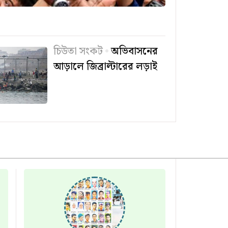
চিউতা সংকট
অভিবাসনের
আড়ালে জিব্রাল্টারের লড়াই