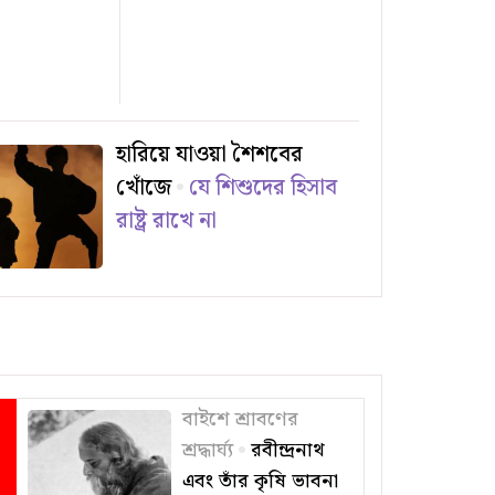
হারিয়ে যাওয়া শৈশবের
খোঁজে
যে শিশুদের হিসাব
রাষ্ট্র রাখে না
বাইশে শ্রাবণের
শ্রদ্ধার্ঘ্য
রবীন্দ্রনাথ
এবং তাঁর কৃষি ভাবনা