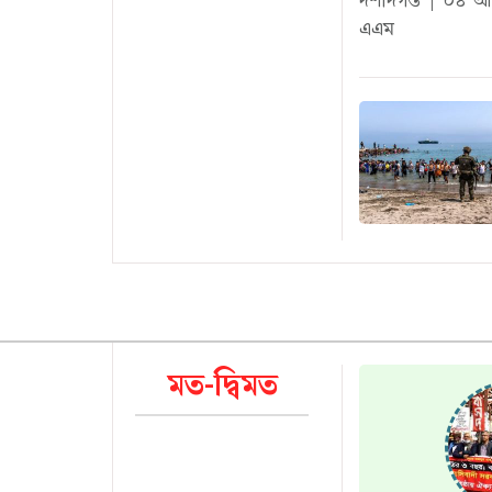
দশদিগন্ত | ০৪ আ
এএম
মত-দ্বিমত