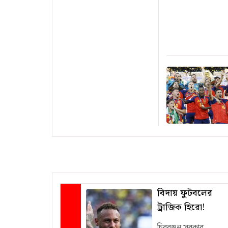
বিদায় ফুটবলের
ট্রাজিক হিরো!
চিররঞ্জন সরকার