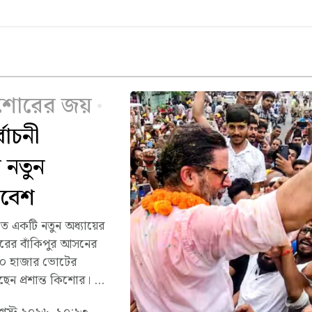
কিশোরের জয়
বাচনী
 নতুন
্রবেশ
ে একটি নতুন অধ্যায়ের
ারের বাঁকিপুর আসনের
য় ২০ হাজার ভোটের
েন প্রশান্ত কিশোর। ...