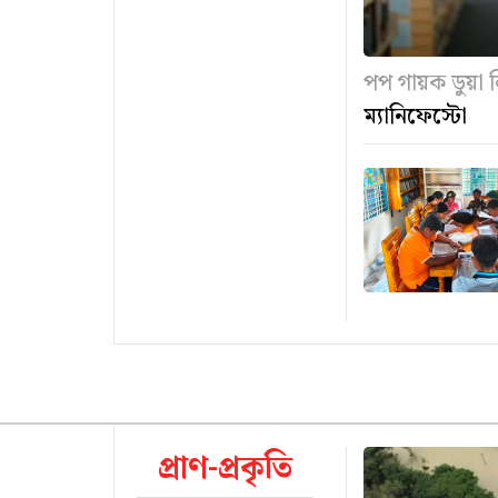
পপ গায়ক ডুয়া
ম্যানিফেস্টো
প্রাণ-প্রকৃতি