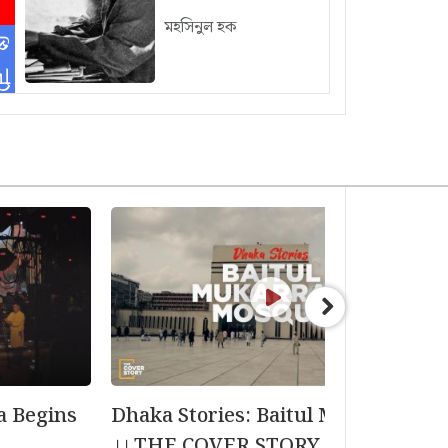
মহসিনুল হক
িন
-
a Begins
Dhaka Stories: Baitul Mokarram
।। THE COVER STORY