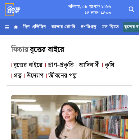
শনিবার, ০৮ আগস্ট ২০২৬
×
২৪ শ্রাবণ ১৪৩৩
দিন-প্রতিদিন
কাভার স্টোরি
দশদিগন্ত
মত-দ্বিমত
বৃত্তের 
হোম
ফিচার
বৃত্তের বাইরে
আর্কাইভ
বৃত্তের বাইরে
প্রাণ-প্রকৃতি
আদিবাসী
কৃষি
প্রত্ন
উদ্যোগ
জীবনের গল্প
কনভার্টার
Follow
Us