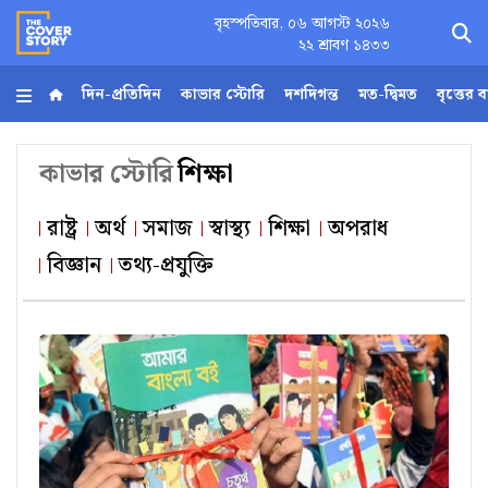
বৃহস্পতিবার, ০৬ আগস্ট ২০২৬
×
২২ শ্রাবণ ১৪৩৩
দিন-প্রতিদিন
কাভার স্টোরি
দশদিগন্ত
মত-দ্বিমত
বৃত্তের 
হোম
কাভার স্টোরি
শিক্ষা
আর্কাইভ
রাষ্ট্র
অর্থ
সমাজ
স্বাস্থ্য
শিক্ষা
অপরাধ
বিজ্ঞান
তথ্য-প্রযুক্তি
কনভার্টার
Follow
Us