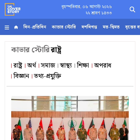
বৃহস্পতিবার, ০৬ আগস্ট ২০২৬
×
২২ শ্রাবণ ১৪৩৩
দিন-প্রতিদিন
কাভার স্টোরি
দশদিগন্ত
মত-দ্বিমত
বৃত্তের 
হোম
কাভার স্টোরি
রাষ্ট্র
আর্কাইভ
রাষ্ট্র
অর্থ
সমাজ
স্বাস্থ্য
শিক্ষা
অপরাধ
বিজ্ঞান
তথ্য-প্রযুক্তি
কনভার্টার
Follow
Us