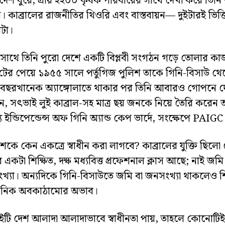
দেশ ঘুরে, প্রায় ২২০০ কৃষক পরিবারের সাথে দেখা করে তিনি
 কাব্রালের রাজনীতির থিওরি এবং বাস্তবায়ন— দুইটারই ভিত্
পটা।
সাথে তিনি পুরো দেশে একটি বিপ্লবী সংগঠন গড়ে তোলার ক
টের পেয়ে ১৯৫৫ সালে পর্তুগিজ পুলিশ তাকে গিনি-বিসাউ থেক
। বছরখানেক অ্যাঙ্গোলাতে থাকার পর তিনি আবারও গোপনে দ
 সৎভাই লুই কাব্রাল-সহ মাত্র ছয় জনকে নিয়ে তৈরি করেন আফ
য ইন্ডিপেন্ডেন্স অফ গিনি অ্যান্ড কেপ ভার্দে, সংক্ষেপে PAIG
েশকে কেন একত্রে স্বাধীন করা লাগবে? কাব্রালের যুক্তি ছি
ের একটা শিক্ষিত, দক্ষ মধ্যবিত্ত প্রফেশনাল ক্লাস আছে; নাই জ
্যা। অন্যদিকে গিনি-বিসাউতে জমি বা জনসংখ্যা থাকলেও শিক
াসনিক অবকাঠামোর অভাব।
ুইটি দেশ আলাদা আলাদাভাবে স্বাধীনতা পায়, তাহলে কোনোটিই সা