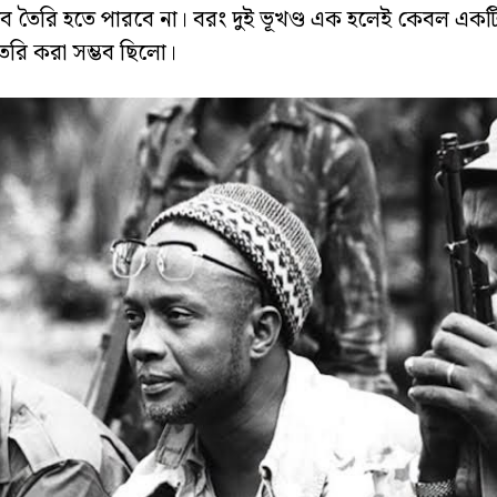
ে তৈরি হতে পারবে না। বরং দুই ভূখণ্ড এক হলেই কেবল একট
্র তৈরি করা সম্ভব ছিলো।