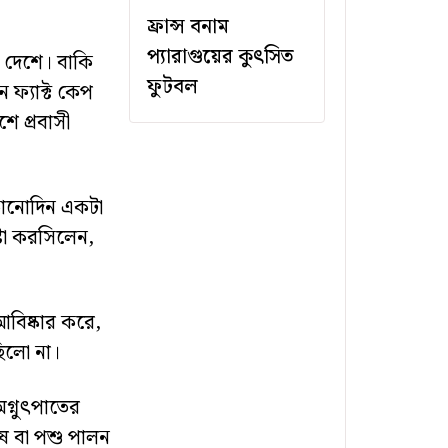
ফ্রান্স বনাম
প্যারাগুয়ের কুৎসিত
য দেশে। বাকি
ফুটবল
ফ্যাক্ট কেপ
ে প্রবাসী
কোনোদিন একটা
ষ্টা করসিলেন,
আবিষ্কার করে,
িলো না।
অগ্নুৎপাতের
াষ বা পশু পালন