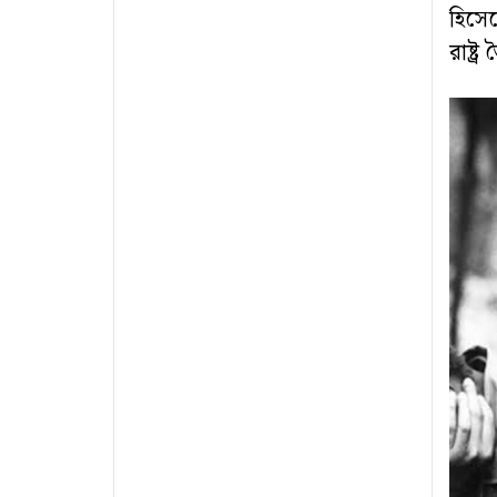
হিসেব
রাষ্ট