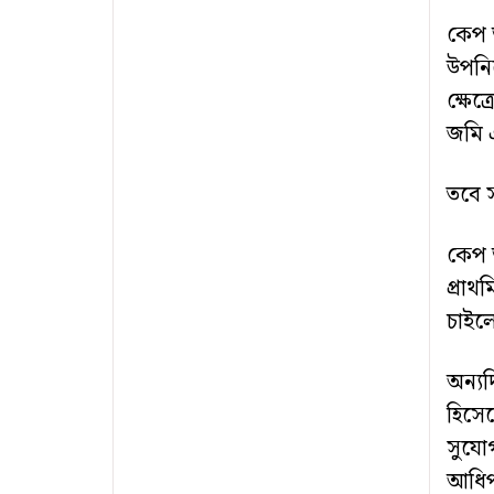
কেপ ভ
উপনি
ক্ষেত
জমি এ
তবে স
কেপ ভ
প্রাথ
চাইল
অন্যদ
হিসেব
সুযোগ
আধিপ