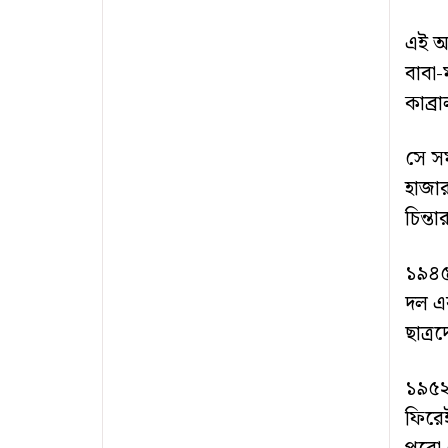
এই অব
বাবা-
কাব্র
সে সম
হাজার
চিন্ত
১৯৪৫ 
দল এব
ছাত্র
১৯৫২
ফিরেই