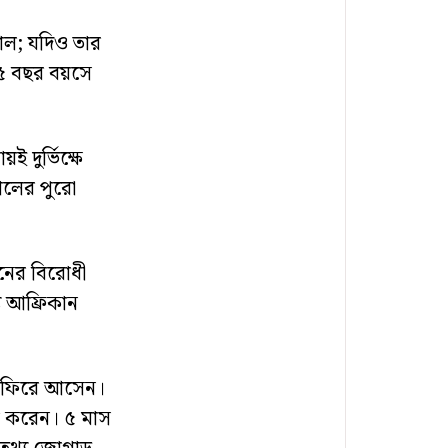
াল; যদিও তার
৫ বছর বয়সে
ই দুর্ভিক্ষে
রালের পুরো
বনের বিরোধী
য আফ্রিকান
ে ফিরে আসেন।
প করেন। ৫ মাস