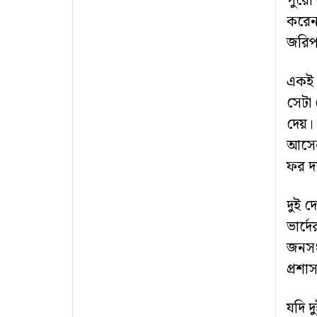
পুরো 
করেন।
জরি
একই 
সেটা 
দেয়
আসেন,
ফর দ্
দুই দ
ভার্দ
জনসংখ
প্রশ
যদি দ