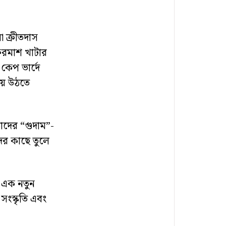
ো ক্রীতদাস
ফরমাশ খাটার
কেপ ভার্দে
য়ে উঠতে
াদের “গুদাম”-
ের কাছে তুলে
ো এক নতুন
সংস্কৃতি এবং