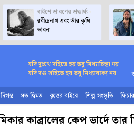
বাইশে শ্রাবণের শ্রদ্ধার্ঘ্য
রবীন্দ্রনাথ এবং তাঁর কৃষি
ভাবনা
যদি দুঃখে দহিতে হয় তবু মিথ্যাচিন্তা নয়
যদি দণ্ড সহিতে হয় তবু মিথ্যাবাক্য নয়
দিগন্ত
মত-দ্বিমত
বৃত্তের বাইরে
শিল্প-সংস্কৃতি
ফিচা
িকার কাব্রালের কেপ ভার্দে তার