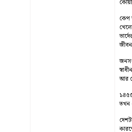
কোয়
কেপ ভ
খেলোয
ভার্দ
জীবন
জনসং
স্বাধ
আর স
১৪৫৫-
তখন 
দেশটা
কারণে