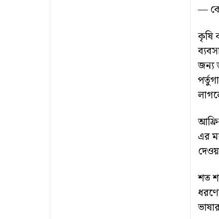
— কো
কৃষি 
ব্যব
জন্য 
পর্তু
লাগ
আফ্রি
এর ম
দেওয
শত শত
ধরণের
ভাষার