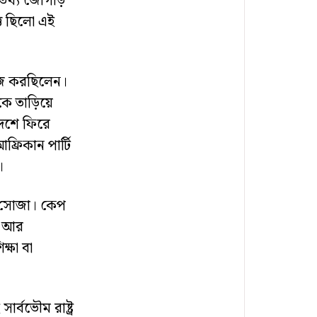
 তথ্য জোগাড়
তি ছিলো এই
াজ করছিলেন।
ে তাড়িয়ে
েশে ফিরে
্রিকান পার্টি
C।
লো সোজা। কেপ
মি আর
্ষা বা
র্বভৌম রাষ্ট্র