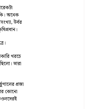
 আরেকটা
াকি। অনেক
ংখ্যা, উর্বর
ৃষিপ্রধান।
্রে।
সরকারি খরচে
গ ছিলো। তারা
ুগালের প্রজা
করির কোনো
্রিওলদেরই