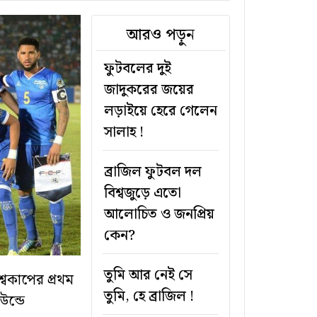
আরও পড়ুন
ফুটবলের দুই
জাদুকরের জয়ের
লড়াইয়ে হেরে গেলেন
সালাহ !
ব্রাজিল ফুটবল দল
বিশ্বজুড়ে এতো
আলোচিত ও জনপ্রিয়
কেন?
তুমি আর নেই সে
্বকাপের প্রথম
তুমি, হে ব্রাজিল !
উন্ডে