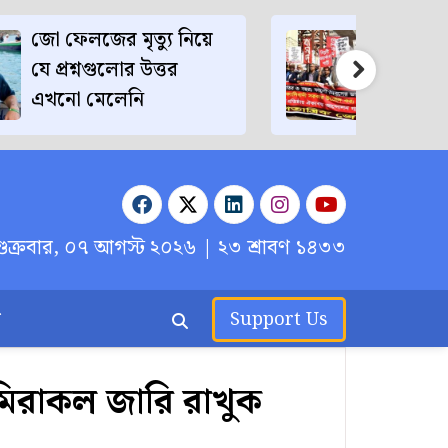
জো ফেলজের মৃত্যু নিয়ে
ফিরোজ
যে প্রশ্নগুলোর উত্তর
এবং তার
এখনো মেলেনি
মাহতাব 
শুক্রবার, ০৭ আগস্ট ২০২৬
| ২৩ শ্রাবণ ১৪৩৩
র
Support Us
 মিরাকল জারি রাখুক