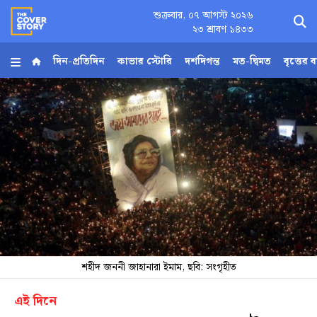
শুক্রবার, ০৭ আগস্ট ২০২৬
×
২৩ শ্রাবণ ১৪৩৩
দিন-প্রতিদিন
কাভার স্টোরি
দশদিগন্ত
মত-দ্বিমত
বৃত্তের 
হোম
আর্কাইভ
কনভার্টার
Follow
Us
শহীদ জননী জাহানারা ইমাম, ছবি: সংগৃহীত
এই দিনে