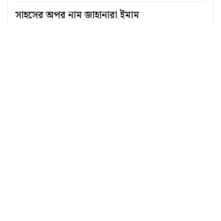
সাহসের অপর নাম জাহানারা ইমাম
দ্রোহ, প্রেম ও বেদনার অনিঃশেষ নাম রুদ্র মুহম্মদ
শহীদুল্লাহ
অসাম্প্রদায়িক চেতনা নজরুলের সকল প্রেরণার
উৎস