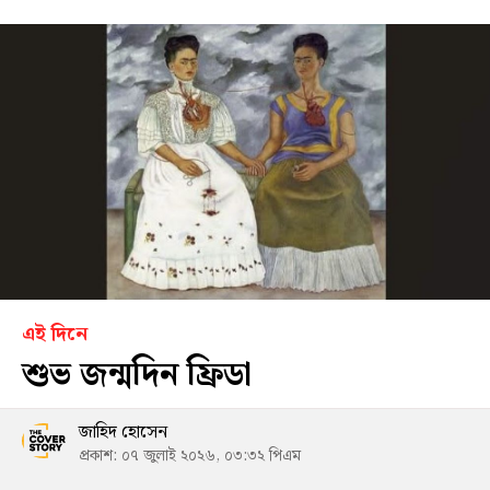
এই দিনে
শুভ জন্মদিন ফ্রিডা
জাহিদ হোসেন
প্রকাশ: ০৭ জুলাই ২০২৬, ০৩:৩২ পিএম