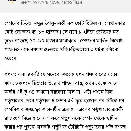
প্রকাশ: ০২ আগস্ট ২০২৬, ০৯:৩১ পিএম
স্পেনের চিউতা সমুদ্র উপকূলবর্তী এক ছোট ছিটমহল। সেখানকার
মোট লোকসংখ্যা ৮৩ হাজার। সেখানে ১-২দিনে ঢেউয়ের মত
ঢুকে পড়েছে ৫০-৬০ হাজার মরোক্কান। স্পেনের মার্কিন বিরোধী
শাসককে বেকায়দায় ফেলতে পরিকল্পিতভাবে এ ঘটনা ঘটানো
হয়েছে।
প্রথমত বলা জরুরি যে পনেরো শতকে যখন প্রথমবারের মতো
কাগজেকলমে চিউতার উল্লেখ পাওয়া যায়, তখন থেকে আজ
অবধি এই ভূখণ্ড কখনো মরক্কোর ছিল না। এটা প্রথমে ছিল
পর্তুগালের, পরে পর্তুগাল ও স্পেন একীভূত হওয়ার পর চিউতা হয়
স্পেনিশ রাজতন্ত্রের শাসনাধীন এলাকা। এরপর পর্তুগালের একটি
রাজবংশ বিদ্রোহ ঘোষণা করে পর্তুগালকে স্পেন থেকে স্বাধীন
করার পর পুরনো সবকটি পর্তুগিজ টেরিটরি পর্তুগালের প্রতি বশ্যতা