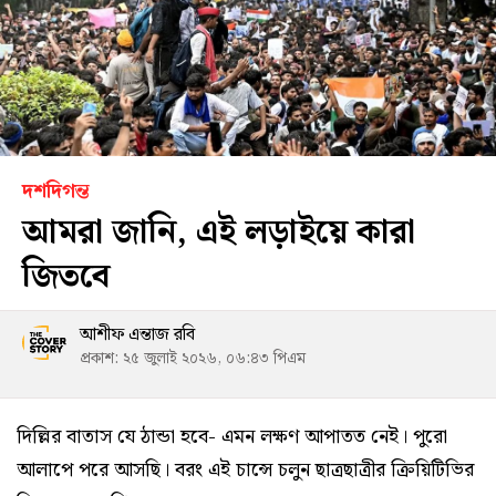
দশদিগন্ত
আমরা জানি, এই লড়াইয়ে কারা
জিতবে
আশীফ এন্তাজ রবি
প্রকাশ: ২৫ জুলাই ২০২৬, ০৬:৪৩ পিএম
দিল্লির বাতাস যে ঠান্ডা হবে- এমন লক্ষণ আপাতত নেই। পুরো
আলাপে পরে আসছি। বরং এই চান্সে চলুন ছাত্রছাত্রীর ক্রিয়িটিভির