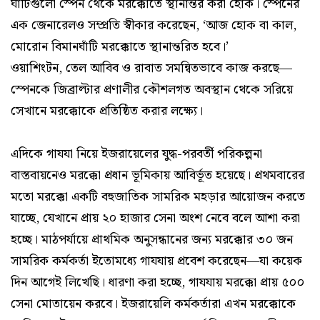
ঘাঁটিগুলো স্পেন থেকে মরক্কোতে স্থানান্তর করা হোক। স্পেনের
এক জেনারেলও সম্প্রতি স্বীকার করেছেন, ‘আজ হোক বা কাল,
মোরোন বিমানঘাঁটি মরক্কোতে স্থানান্তরিত হবে।’
ওয়াশিংটন, তেল আবিব ও রাবাত সমন্বিতভাবে কাজ করছে—
স্পেনকে জিব্রাল্টার প্রণালীর কৌশলগত অবস্থান থেকে সরিয়ে
সেখানে মরক্কোকে প্রতিষ্ঠিত করার লক্ষ্যে।
এদিকে গাযযা নিয়ে ইজরায়েলের যুদ্ধ-পরবর্তী পরিকল্পনা
বাস্তবায়নেও মরক্কো প্রধান ভূমিকায় আবির্ভূত হয়েছে। প্রথমবারের
মতো মরক্কো একটি বহুজাতিক সামরিক মহড়ার আয়োজন করতে
যাচ্ছে, যেখানে প্রায় ২০ হাজার সেনা অংশ নেবে বলে আশা করা
হচ্ছে। মাঠপর্যায়ে প্রাথমিক অনুসন্ধানের জন্য মরক্কোর ৩০ জন
সামরিক কর্মকর্তা ইতোমধ্যে গাযযায় প্রবেশ করেছেন—যা কয়েক
দিন আগেই লিখেছি। ধারণা করা হচ্ছে, গাযযায় মরক্কো প্রায় ৫০০
সেনা মোতায়েন করবে। ইজরায়েলি কর্মকর্তারা এখন মরক্কোকে