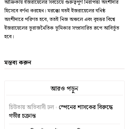
আফ্রিকায় ইজরায়েলের সবচেয়ে গুরুত্বপূর্ণ নিরাপত্তা অংশীদার
হিসেবে বর্ণনা করছেন। মরক্কো যতই ইজরায়েলের ঘনিষ্ঠ
অংশীদারে পরিণত হবে, ততই নিজ অঞ্চলে এবং বৃহত্তর বিশ্বে
ইজরায়েলের ভূরাজনৈতিক ভূমিকার সম্প্রসারিত রূপে আবির্ভূত
হবে।
মন্তব্য করুন
আরও পড়ুন
চিউতায় অভিবাসী ঢল
স্পেনের শাসকের বিরুদ্ধে
গভীর চক্রান্ত