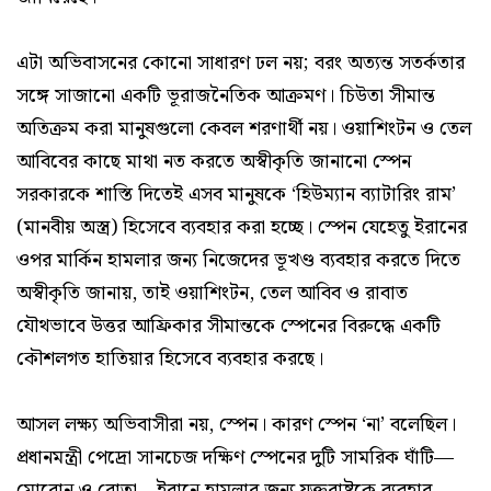
এটা অভিবাসনের কোনো সাধারণ ঢল নয়; বরং অত্যন্ত সতর্কতার
সঙ্গে সাজানো একটি ভূরাজনৈতিক আক্রমণ। চিউতা সীমান্ত
অতিক্রম করা মানুষগুলো কেবল শরণার্থী নয়। ওয়াশিংটন ও তেল
আবিবের কাছে মাথা নত করতে অস্বীকৃতি জানানো স্পেন
সরকারকে শাস্তি দিতেই এসব মানুষকে ‘হিউম্যান ব্যাটারিং রাম’
(মানবীয় অস্ত্র) হিসেবে ব্যবহার করা হচ্ছে। স্পেন যেহেতু ইরানের
ওপর মার্কিন হামলার জন্য নিজেদের ভূখণ্ড ব্যবহার করতে দিতে
অস্বীকৃতি জানায়, তাই ওয়াশিংটন, তেল আবিব ও রাবাত
যৌথভাবে উত্তর আফ্রিকার সীমান্তকে স্পেনের বিরুদ্ধে একটি
কৌশলগত হাতিয়ার হিসেবে ব্যবহার করছে।
আসল লক্ষ্য অভিবাসীরা নয়, স্পেন। কারণ স্পেন ‘না’ বলেছিল।
প্রধানমন্ত্রী পেদ্রো সানচেজ দক্ষিণ স্পেনের দুটি সামরিক ঘাঁটি—
মোরোন ও রোতা—ইরানে হামলার জন্য যুক্তরাষ্ট্রকে ব্যবহার