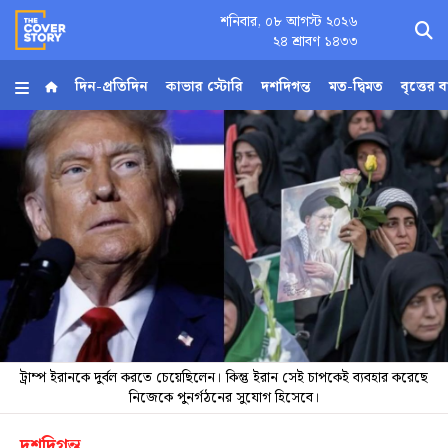
শনিবার, ০৮ আগস্ট ২০২৬
×
২৪ শ্রাবণ ১৪৩৩
দিন-প্রতিদিন
কাভার স্টোরি
দশদিগন্ত
মত-দ্বিমত
বৃত্তের 
হোম
আর্কাইভ
কনভার্টার
Follow
Us
ট্রাম্প ইরানকে দুর্বল করতে চেয়েছিলেন। কিন্তু ইরান সেই চাপকেই ব্যবহার করেছে
নিজেকে পুনর্গঠনের সুযোগ হিসেবে।
দশদিগন্ত