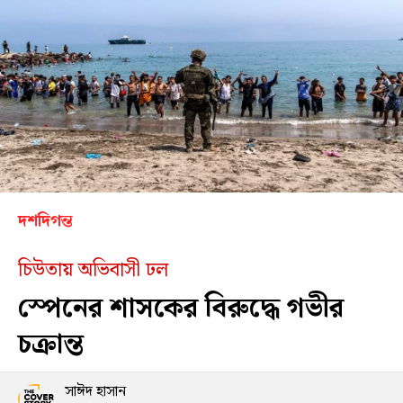
দশদিগন্ত
চিউতায় অভিবাসী ঢল
স্পেনের শাসকের বিরুদ্ধে গভীর
চক্রান্ত
সাঈদ হাসান