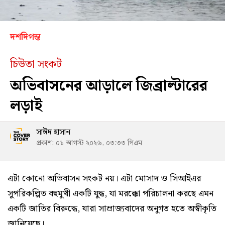
দশদিগন্ত
চিউতা সংকট
অভিবাসনের আড়ালে জিব্রাল্টারের
লড়াই
সাঈদ হাসান
প্রকাশ: ০১ আগস্ট ২০২৬, ০৩:৩৩ পিএম
এটা কোনো অভিবাসন সংকট নয়। এটা মোসাদ ও সিআইএর
সুপরিকল্পিত বহুমুখী একটি যুদ্ধ, যা মরক্কো পরিচালনা করছে এমন
একটি জাতির বিরুদ্ধে, যারা সাম্রাজ্যবাদের অনুগত হতে অস্বীকৃতি
জানিয়েছে।