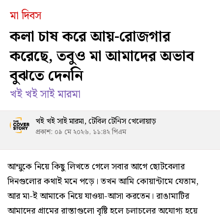
মা দিবস
কলা চাষ করে আয়-রোজগার
করেছে, তবুও মা আমাদের অভাব
বুঝতে দেননি
খই খই সাই মারমা
খই খই সাই মারমা, টেবিল টেনিস খেলোয়াড়
প্রকাশ: ০৯ মে ২০২৬, ১১:৪২ পিএম
আম্মুকে নিয়ে কিছু লিখতে গেলে সবার আগে ছোটবেলার
দিনগুলোর কথাই মনে পড়ে। তখন আমি কোয়ান্টামে যেতাম,
আর মা-ই আমাকে নিয়ে যাওয়া-আসা করতেন। রাঙামাটির
আমাদের গ্রামের রাস্তাগুলো বৃষ্টি হলে চলাচলের অযোগ্য হয়ে