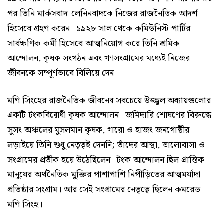
পর তিনি মার্কসবাদ-লেনিনবাদকে নিজের রাজনৈতিক আদর্শ
হিসেবে গ্রহণ করেন। ১৯২৮ সাল থেকে কমিউনিস্ট পার্টির
সার্বক্ষণিক কর্মী হিসেবে আত্মনিয়োগ করে তিনি শ্রমিক
আন্দোলন, কৃষক সংগঠন এবং গণসংগ্রামের মধ্যেই নিজের
জীবনকে সম্পূর্ণভাবে বিলিয়ে দেন।
মণি সিংহের রাজনৈতিক জীবনের সবচেয়ে উজ্জ্বল অধ্যায়গুলোর
একটি টংকবিরোধী কৃষক আন্দোলন। জমিদারি শোষণের বিরুদ্ধে
সুসং অঞ্চলের মুসলমান কৃষক, গারো ও হাজং জনগোষ্ঠীর
লড়াইয়ে তিনি শুধু নেতৃত্বই দেননি; তাঁদের আস্থা, ভালোবাসা ও
সংগ্রামের প্রতীক হয়ে উঠেছিলেন। টংক আন্দোলন ছিল প্রান্তিক
মানুষের অর্থনৈতিক মুক্তির পাশাপাশি নিপীড়িতের আত্মমর্যাদা
প্রতিষ্ঠার সংগ্রাম। আর সেই সংগ্রামের নেতৃত্বে ছিলেন কমরেড
মণি সিংহ।