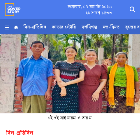
শুক্রবার, ০৭ আগস্ট ২০২৬
×
২২ শ্রাবণ ১৪৩৩
দিন-প্রতিদিন
কাভার স্টোরি
দশদিগন্ত
মত-দ্বিমত
বৃত্তের 
হোম
আর্কাইভ
কনভার্টার
Follow
Us
খই খই সাই মারমা ও তার মা
দিন-প্রতিদিন