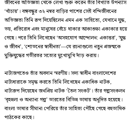
জীবনের অভিজ্ঞতা থেকে লেখা শুরু করেন তাঁর বিখ্যাত উপন্যাস
‘খাঁচায়’। বঙ্গবন্ধুর ৩২ নম্বর বাড়ির পাশের সেই বন্দিজীবনের
অভিজ্ঞতা তিনি রূপ দিয়েছিলেন এমন এক সাহিত্যে, যেখানে যুদ্ধ,
ভয়, প্রতিরোধ এবং মানুষের বেঁচে থাকার আকাঙ্ক্ষা একাকার হয়ে
গেছে। পরে তিনি লিখেছেন ‘অসহযোগ আন্দোলন: একাত্তর’, ‘যুদ্ধ
ও জীবন’, ‘শোভনের স্বাধীনতা’—যে রচনাগুলো নতুন প্রজন্মকে
মুক্তিযুদ্ধের গভীরতর সত্যের মুখোমুখি দাঁড় করায়।
নাট্যজগতেও তাঁর অবদান স্মরণীয়। সদ্য স্বাধীন বাংলাদেশের
নাট্যধারাকে সমৃদ্ধ করতে তিনি লিখেছেন একাধিক নাটক,
নাট্যরূপ দিয়েছেন জনপ্রিয় নাটক ‘তৈল সংকট’। তাঁর গল্পসংকলন
‘বৃহন্নলা ও অন্যান্য গল্প’ ভারতের বিভিন্ন ভাষায় অনূদিত হয়েছে।
বাংলা ভাষার সীমানা পেরিয়ে তাঁর সাহিত্য পৌঁছে গেছে বহুভাষিক
পাঠকের কাছে।