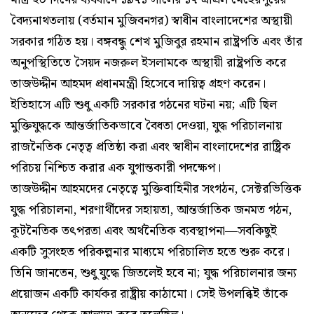
বৈদ্যনাথতলায় (বর্তমান মুজিবনগর) স্বাধীন বাংলাদেশের অস্থায়ী
সরকার গঠিত হয়। বঙ্গবন্ধু শেখ মুজিবুর রহমান রাষ্ট্রপতি এবং তাঁর
অনুপস্থিতিতে সৈয়দ নজরুল ইসলামকে অস্থায়ী রাষ্ট্রপতি করে
তাজউদ্দীন আহমদ প্রধানমন্ত্রী হিসেবে দায়িত্ব গ্রহণ করেন।
ইতিহাসে এটি শুধু একটি সরকার গঠনের ঘটনা নয়; এটি ছিল
মুক্তিযুদ্ধকে আন্তর্জাতিকভাবে বৈধতা দেওয়া, যুদ্ধ পরিচালনায়
রাজনৈতিক নেতৃত্ব প্রতিষ্ঠা করা এবং স্বাধীন বাংলাদেশের রাষ্ট্রিক
পরিচয় নিশ্চিত করার এক যুগান্তকারী পদক্ষেপ।
তাজউদ্দীন আহমদের নেতৃত্বে মুক্তিবাহিনীর সংগঠন, সেক্টরভিত্তিক
যুদ্ধ পরিচালনা, শরণার্থীদের সহায়তা, আন্তর্জাতিক জনমত গঠন,
কূটনৈতিক তৎপরতা এবং অর্থনৈতিক ব্যবস্থাপনা—সবকিছুই
একটি সুসংহত পরিকল্পনার মাধ্যমে পরিচালিত হতে শুরু করে।
তিনি জানতেন, শুধু যুদ্ধে জিতলেই হবে না; যুদ্ধ পরিচালনার জন্য
প্রয়োজন একটি কার্যকর রাষ্ট্রীয় কাঠামো। সেই উপলব্ধিই তাঁকে