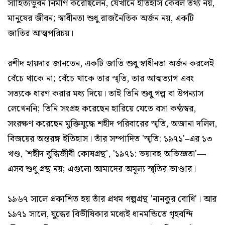
সাহিত্যভুবন নির্মাণ করেছিলেন, যেখানে ইতিহাস কেবল তথ্য নয়,
মানুষের জীবন; স্বাধীনতা শুধু রাজনৈতিক অর্জন নয়, একটি
জাতির আত্মপরিচয়।
রশীদ হায়দার জানতেন, একটি জাতি শুধু স্বাধীনতা অর্জন করলেই
বেঁচে থাকে না; বেঁচে থাকে তার স্মৃতি, তার আত্মত্যাগ এবং
সত্যকে ধারণ করার মধ্য দিয়ে। তাই তিনি শুধু গল্প বা উপন্যাস
লেখেননি; তিনি সংগ্রহ করেছেন হারিয়ে যেতে বসা কণ্ঠস্বর,
সংরক্ষণ করেছেন মুক্তিযুদ্ধে শহীদ পরিবারের স্মৃতি, অজানা দলিল,
বিজয়ের অন্তরঙ্গ ইতিহাস। তাঁর সম্পাদিত 'স্মৃতি: ১৯৭১'–এর ১৩
খণ্ড, 'শহীদ বুদ্ধিজীবী কোষগ্রন্থ', '১৯৭১: ভয়াবহ অভিজ্ঞতা'—
এসব শুধু গ্রন্থ নয়; এগুলো আমাদের অমূল্য স্মৃতির ভাণ্ডার।
১৯৬৭ সালে প্রকাশিত হয় তাঁর প্রথম গল্পগ্রন্থ 'নানকুর বোধি'। আর
১৯৭১ সালে, যুদ্ধের বিভীষিকার মধ্যেই ধানমন্ডিতে গৃহবন্দি