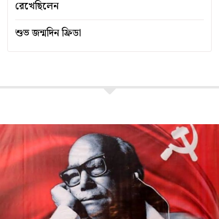
রেখেছিলেন
শুভ জন্মদিন ফ্রিডা