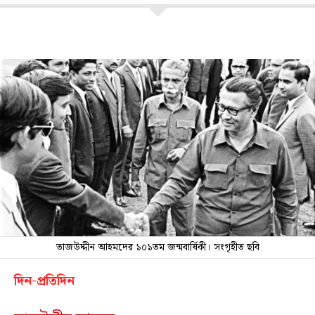
তাজউদ্দীন আহমদের ১০১তম জন্মবার্ষিকী। সংগৃহীত ছবি
দিন-প্রতিদিন