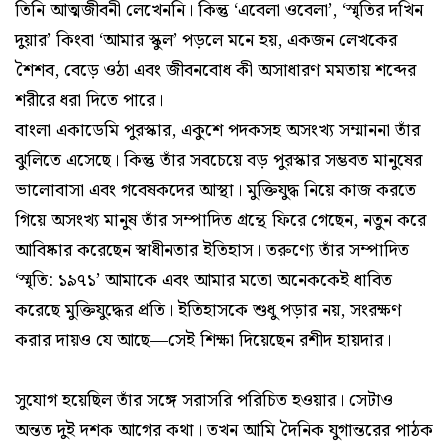
তিনি আত্মজীবনী লেখেননি। কিন্তু ‘এবেলা ওবেলা’, ‘স্মৃতির দখিন
দুয়ার’ কিংবা ‘আমার স্কুল’ পড়লে মনে হয়, একজন লেখকের
শৈশব, বেড়ে ওঠা এবং জীবনবোধ কী অসাধারণ মমতায় শব্দের
শরীরে ধরা দিতে পারে।
বাংলা একাডেমি পুরস্কার, একুশে পদকসহ অসংখ্য সম্মাননা তাঁর
ঝুলিতে এসেছে। কিন্তু তাঁর সবচেয়ে বড় পুরস্কার সম্ভবত মানুষের
ভালোবাসা এবং গবেষকদের আস্থা। মুক্তিযুদ্ধ নিয়ে কাজ করতে
গিয়ে অসংখ্য মানুষ তাঁর সম্পাদিত গ্রন্থে ফিরে গেছেন, নতুন করে
আবিষ্কার করেছেন স্বাধীনতার ইতিহাস। তরুণ্যে তাঁর সম্পাদিত
‘স্মৃতি: ১৯৭১’ আমাকে এবং আমার মতো অনেককেই ধাবিত
করেছে মুক্তিযুদ্ধের প্রতি। ইতিহাসকে শুধু পড়ার নয়, সংরক্ষণ
করার দায়ও যে আছে—সেই শিক্ষা দিয়েছেন রশীদ হায়দার।
সুযোগ হয়েছিল তাঁর সঙ্গে সরাসরি পরিচিত হওয়ার। সেটাও
অন্তত দুই দশক আগের কথা। তখন আমি দৈনিক যুগান্তরের পাঠক