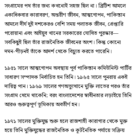
সংগ্রামের পথ তাঁর জন্য কখনোই সহজ ছিল না। ব্রিটিশ আমলে
একাধিকবার কারাবরণ, অন্তরীণ জীবন, আত্মগোপন, পাকিস্তান
আমলে দীর্ঘ দুই দশকেরও বেশি সময় পলাতক জীবন, গ্রেপ্তারি
পরোয়ানা এবং আইয়ুব খানের সরকারের ঘোষিত পুরস্কার—
সবকিছুই ছিল তাঁর রাজনৈতিক জীবনের অংশ। কিন্তু কোনো
দমন-পীড়নই তাঁকে আদর্শ থেকে বিচ্যুত করতে পারেনি।
১৯৫১ সালে আত্মগোপন অবস্থায় পূর্ব পাকিস্তান কমিউনিস্ট পার্টির
সাধারণ সম্পাদক নির্বাচিত হন তিনি। ১৯৬৫ সালে পুনরায় একই
দায়িত্ব পান। ১৯৬৯ সালের গণঅভ্যুত্থানে মুক্তি লাভের পরও তাঁর
সংগ্রাম থেমে থাকেনি; বরং বাংলাদেশের স্বাধীনতার লড়াইয়ে তিনি
আরও গুরুত্বপূর্ণ ভূমিকায় অবতীর্ণ হন।
১৯৭১ সালের মুক্তিযুদ্ধ শুরু হলে রাজশাহী কারাগার থেকে মুক্ত
হয়ে তিনি মুক্তিযুদ্ধের রাজনৈতিক ও কূটনৈতিক পর্যায়ে সক্রিয়