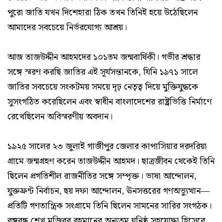
পুরো জাতি যখন দিশেহারা ঠিক তখন তিনিই হয়ে উঠেছিলেন
আমাদের সবচেয়ে নির্ভরযোগ্য আশ্রয়।
আজ তাজউদ্দীন আহমদের ১০১তম জন্মবার্ষিকী। গভীর শ্রদ্ধার
সঙ্গে স্মরণ করছি জাতির এই সূর্যসন্তানকে, যিনি ১৯৭১ সালে
জাতির সবচেয়ে সংকটময় সময়ে দৃঢ় নেতৃত্ব দিয়ে মুক্তিযুদ্ধকে
সুসংগঠিত করেছিলেন এবং স্বাধীন বাংলাদেশের রাষ্ট্রভিত্তি নির্মাণে
রেখেছিলেন অবিস্মরণীয় অবদান।
১৯২৫ সালের ২৩ জুলাই গাজীপুর জেলার কাপাসিয়ার দরদরিয়া
গ্রামে জন্মগ্রহণ করেন তাজউদ্দীন আহমদ। ছাত্রজীবন থেকেই তিনি
ছিলেন প্রগতিশীল রাজনীতির সঙ্গে সম্পৃক্ত। ভাষা আন্দোলন,
যুক্তফ্রন্ট নির্বাচন, ছয় দফা আন্দোলন, ঊনসত্তরের গণঅভ্যুত্থান—
প্রতিটি গণতান্ত্রিক সংগ্রামে তিনি ছিলেন সামনের সারির সংগঠক।
বঙ্গবন্ধু শেখ মুজিবুর রহমানের অন্যতম ঘনিষ্ঠ সহযোদ্ধা হিসেবে