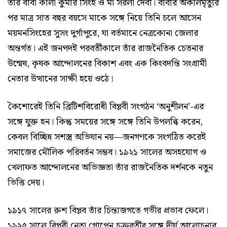
তাঁর বাবা কালী কুমার সিংহ ও মা সরলা দেবী। বাবার অকালমৃত্যুর
পর মাত্র সাত বছর বয়সে মাকে সঙ্গে নিয়ে তিনি চলে আসেন
ময়মনসিংহের সুসং দুর্গাপুরে, যা বর্তমানে নেত্রকোনা জেলার
অন্তর্গত। এই জনপদই পরবর্তীকালে তাঁর রাজনৈতিক চেতনার
উন্মেষ, কৃষক আন্দোলনের বিকাশ এবং এক কিংবদন্তি সংগ্রামী
নেতার উত্থানের সাক্ষী হয়ে ওঠে।
কৈশোরেই তিনি ব্রিটিশবিরোধী বিপ্লবী সংগঠন ‘অনুশীলন’-এর
সঙ্গে যুক্ত হন। কিন্তু সময়ের সঙ্গে সঙ্গে তিনি উপলব্ধি করেন,
কেবল বিচ্ছিন্ন সশস্ত্র অভিযান নয়—জনগণকে সংগঠিত করেই
সমাজের মৌলিক পরিবর্তন সম্ভব। ১৯২১ সালের অসহযোগ ও
খেলাফত আন্দোলনের অভিজ্ঞতা তাঁর রাজনৈতিক দর্শনকে নতুন
ভিত্তি দেয়।
১৯১৭ সালের রুশ বিপ্লব তাঁর চিন্তাজগতে গভীর প্রভাব ফেলে।
১৯২৫ সালে বিপ্লবী নেতা গোপেন চক্রবর্তীর সঙ্গে দীর্ঘ আলোচনার