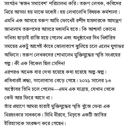
সংগঠন ‘স্বজন সমাবেশ’ পরিচালনা করি। তরুণ লেখক, কবিদের
নিয়ে আড্ডা হয় মাঝে মধ্যেই। হয় লেখালেখি বিষয়ক কর্মশালা।
এমনি এক আসরে তরুণ আমি ফোনেই রশীদ হায়দারকে আমন্ত্রণ
জানালাম তরুণদের আসরে মধ্যমনি হতে। কি আশ্চর্য! কোনো
ভনিতা ছাড়াই রাজি হয়ে গেলেন এবং অনুষ্ঠানের দিন নির্ধারিত
সময়ের একটু আগেই কাঁধে ঝোলাব্যাগ ঝুলিয়ে চলে এলেন যুগান্তর
অফিসে। তরুণ লেখকদের শোনালেন মুক্তিযুদ্ধের স্মৃতি সংগ্রহের
গল্প। কী এক বিকেল ছিল সেদিন!
এরপরও অনেক বার দেখা হয়েছে কথা হয়েছে অল্প-স্বল্প।
প্রতিবারই শ্রদ্ধা, ভালোবাসা বেড়ে গেছে। ২০২১ সালের ১৩
অক্টোবর তিনি চলে গেলেন—এমন এক যাত্রায়, যেখান থেকে
কেউ আর ফিরে আসে না।
তাঁর প্রয়াণে আমরা হারাই মুক্তিযুদ্ধের স্মৃতি খুঁজে ফেরা এক
নিরহংকার সাধককে। যিনি নীরবে, নিভৃতে একটি জাতির
ইতিহাসকে সংরক্ষণ করে গেছেন।