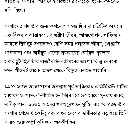
প্রতিষ্ঠার সংগ্রাম। আর সেই সংগ্রামের নেতৃত্বে ছিলেন কমরেড
মণি সিংহ।
সংগ্রামের পথ তাঁর জন্য কখনোই সহজ ছিল না। ব্রিটিশ আমলে
একাধিকবার কারাবরণ, অন্তরীণ জীবন, আত্মগোপন, পাকিস্তান
আমলে দীর্ঘ দুই দশকেরও বেশি সময় পলাতক জীবন, গ্রেপ্তারি
পরোয়ানা এবং আইয়ুব খানের সরকারের ঘোষিত পুরস্কার—
সবকিছুই ছিল তাঁর রাজনৈতিক জীবনের অংশ। কিন্তু কোনো
দমন-পীড়নই তাঁকে আদর্শ থেকে বিচ্যুত করতে পারেনি।
১৯৫১ সালে আত্মগোপন অবস্থায় পূর্ব পাকিস্তান কমিউনিস্ট পার্টির
সাধারণ সম্পাদক নির্বাচিত হন তিনি। ১৯৬৫ সালে পুনরায় একই
দায়িত্ব পান। ১৯৬৯ সালের গণঅভ্যুত্থানে মুক্তি লাভের পরও তাঁর
সংগ্রাম থেমে থাকেনি; বরং বাংলাদেশের স্বাধীনতার লড়াইয়ে তিনি
আরও গুরুত্বপূর্ণ ভূমিকায় অবতীর্ণ হন।