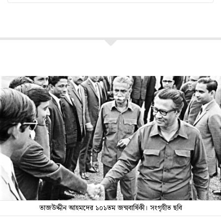
তাজউদ্দীন আহমদের ১০১তম জন্মবার্ষিকী। সংগৃহীত ছবি