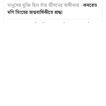
মানুষের মুক্তি ছিল তাঁর জীবনের অঙ্গীকার
কমরেড
মণি সিংহের জন্মবার্ষিকীতে শ্রদ্ধা
শ্রদ্ধা
যে মানুষটি মুক্তিযুদ্ধের স্মৃতিকে শব্দে বাঁচিয়ে
রেখেছিলেন
শুভ জন্মদিন ফ্রিডা
জুলাই দেখার জন্য যে বেঁচে ছিলাম, এজন্য শুকরিয়া!