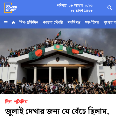
শনিবার, ০৮ আগস্ট ২০২৬
×
২৩ শ্রাবণ ১৪৩৩
দিন-প্রতিদিন
কাভার স্টোরি
দশদিগন্ত
মত-দ্বিমত
বৃত্তের 
হোম
আর্কাইভ
কনভার্টার
Follow
Us
দিন-প্রতিদিন
জুলাই দেখার জন্য যে বেঁচে ছিলাম,