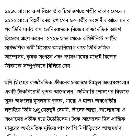
১৯১৭ সালের রুশ বিপ্লব তাঁর চিন্তাজগতে গভীর প্রভাব ফেলে।
১৯২৫ সালে বিপ্লবী নেতা গোপেন চক্রবর্তীর সঙ্গে দীর্ঘ আলোচনার
পর তিনি মার্কসবাদ-লেনিনবাদকে নিজের রাজনৈতিক আদর্শ
হিসেবে গ্রহণ করেন। ১৯২৮ সাল থেকে কমিউনিস্ট পার্টির
সার্বক্ষণিক কর্মী হিসেবে আত্মনিয়োগ করে তিনি শ্রমিক
আন্দোলন, কৃষক সংগঠন এবং গণসংগ্রামের মধ্যেই নিজের
জীবনকে সম্পূর্ণভাবে বিলিয়ে দেন।
মণি সিংহের রাজনৈতিক জীবনের সবচেয়ে উজ্জ্বল অধ্যায়গুলোর
একটি টংকবিরোধী কৃষক আন্দোলন। জমিদারি শোষণের বিরুদ্ধে
সুসং অঞ্চলের মুসলমান কৃষক, গারো ও হাজং জনগোষ্ঠীর
লড়াইয়ে তিনি শুধু নেতৃত্বই দেননি; তাঁদের আস্থা, ভালোবাসা ও
সংগ্রামের প্রতীক হয়ে উঠেছিলেন। টংক আন্দোলন ছিল প্রান্তিক
মানুষের অর্থনৈতিক মুক্তির পাশাপাশি নিপীড়িতের আত্মমর্যাদা