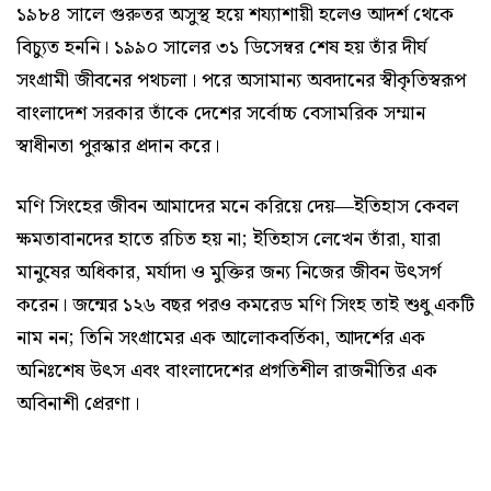
১৯৮৪ সালে গুরুতর অসুস্থ হয়ে শয্যাশায়ী হলেও আদর্শ থেকে
বিচ্যুত হননি। ১৯৯০ সালের ৩১ ডিসেম্বর শেষ হয় তাঁর দীর্ঘ
সংগ্রামী জীবনের পথচলা। পরে অসামান্য অবদানের স্বীকৃতিস্বরূপ
বাংলাদেশ সরকার তাঁকে দেশের সর্বোচ্চ বেসামরিক সম্মান
স্বাধীনতা পুরস্কার প্রদান করে।
মণি সিংহের জীবন আমাদের মনে করিয়ে দেয়—ইতিহাস কেবল
ক্ষমতাবানদের হাতে রচিত হয় না; ইতিহাস লেখেন তাঁরা, যারা
মানুষের অধিকার, মর্যাদা ও মুক্তির জন্য নিজের জীবন উৎসর্গ
করেন। জন্মের ১২৬ বছর পরও কমরেড মণি সিংহ তাই শুধু একটি
নাম নন; তিনি সংগ্রামের এক আলোকবর্তিকা, আদর্শের এক
অনিঃশেষ উৎস এবং বাংলাদেশের প্রগতিশীল রাজনীতির এক
অবিনাশী প্রেরণা।