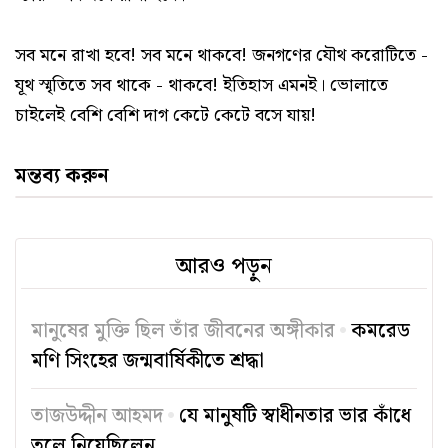
সব মনে রাখা হবে! সব মনে থাকবে! জনগণের যৌথ করোটিতে -
যূথ স্মৃতিতে সব থাকে - থাকবে! ইতিহাস এমনই। ভোলাতে
চাইলেই বেশি বেশি দাগ কেটে কেটে বসে যায়!
মন্তব্য করুন
আরও পড়ুন
মানুষের মুক্তি ছিল তাঁর জীবনের অঙ্গীকার
কমরেড
মণি সিংহের জন্মবার্ষিকীতে শ্রদ্ধা
তাজউদ্দীন আহমদ
যে মানুষটি স্বাধীনতার ভার কাঁধে
তুলে নিয়েছিলেন