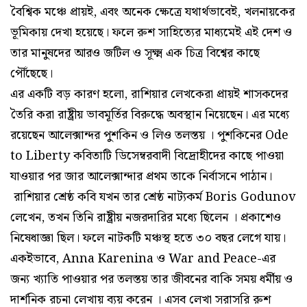
বৈশ্বিক মঞ্চে প্রায়ই, এবং অনেক ক্ষেত্রে যথার্থভাবেই, খলনায়কের
ভূমিকায় দেখা হয়েছে। ফলে রুশ সাহিত্যের মাধ্যমেই এই দেশ ও
তার মানুষদের আরও জটিল ও সূক্ষ্ম এক চিত্র বিশ্বের কাছে
পৌঁছেছে।
এর একটি বড় কারণ হলো, রাশিয়ার লেখকেরা প্রায়ই শাসকদের
তৈরি করা রাষ্ট্রীয় ভাবমূর্তির বিরুদ্ধে অবস্থান নিয়েছেন। এর মধ্যে
রয়েছেন আলেক্সান্দর পুশকিন ও লিও তলস্তয় । পুশকিনের Ode
to Liberty কবিতাটি ডিসেম্বরবাদী বিদ্রোহীদের কাছে পাওয়া
যাওয়ার পর জার আলেক্সান্দার প্রথম তাকে নির্বাসনে পাঠান।
রাশিয়ার শ্রেষ্ঠ কবি যখন তার শ্রেষ্ঠ নাট্যকর্ম Boris Godunov
লেখেন, তখন তিনি রাষ্ট্রীয় নজরদারির মধ্যে ছিলেন । প্রকাশেও
নিষেধাজ্ঞা ছিল। ফলে নাটকটি মঞ্চস্থ হতে ৩০ বছর লেগে যায়।
একইভাবে, Anna Karenina ও War and Peace-এর
জন্য খ্যাতি পাওয়ার পর তলস্তয় তার জীবনের বাকি সময় ধর্মীয় ও
দার্শনিক রচনা লেখায় ব্যয় করেন । এসব লেখা সরাসরি রুশ