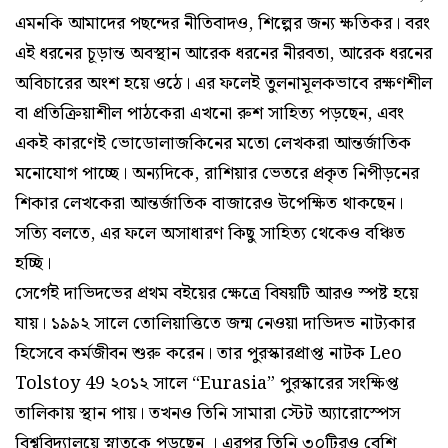
এমনকি আমাদের পছন্দের নীতিবাদও, শিল্পের জন্য ক্ষতিকর। বরং
এই ধরনের চূড়ান্ত অবস্থান আরেক ধরনের নীরবতা, আরেক ধরনের
অবিচারের অংশ হয়ে ওঠে। এর ফলেই তুলনামূলকভাবে রক্ষণশীল
বা প্রতিক্রিয়াশীল পাঠকেরা এখনো রুশ সাহিত্য পড়ছেন, এবং
একই কারণেই ভোডোলাজকিনের মতো লেখকরা আন্তর্জাতিক
মনোযোগ পাচ্ছে। অন্যদিকে, রাশিয়ার ভেতরে প্রকৃত নিপীড়নের
শিকার লেখকেরা আন্তর্জাতিক বাজারেও উপেক্ষিত থাকছেন।
সত্যি বলতে, এর ফলে অসাধারণ কিছু সাহিত্য থেকেও বঞ্চিত
হচ্ছি।
সের্গেই দাভিদভের প্রথম বইয়ের ক্ষেত্রে বিষয়টি আরও স্পষ্ট হয়ে
যায়। ১৯৯২ সালে তোলিয়াত্তিতে জন্ম নেওয়া দাভিদভ নাট্যকার
হিসেবে কর্মজীবন শুরু করেন। তার পুরস্কারপ্রাপ্ত নাটক Leo
Tolstoy 49 ২০১২ সালে “Eurasia” পুরস্কারের সংক্ষিপ্ত
তালিকায় স্থান পায়। তখনও তিনি সামারা স্টেট অ্যারোস্পেস
বিশ্ববিদ্যালয়ে স্নাতকে পড়ছেন । এরপর তিনি ৩০টিরও বেশি