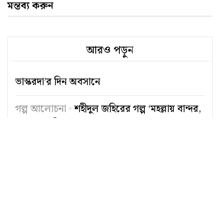
মন্তব্য করুন
আরও পড়ুন
ভাস্করদা’র দিন অবসানে
গল্প আলোচনা
শহীদুল জহিরের গল্প ‘মহল্লায় বান্দর,
আবদুল হালিমের মা এবং আমরা’
মঞ্চে ঐতিহাসিক নাটক—নবাব সিরাজউদ্দৌলা
দ্রোহ, প্রেম ও বেদনার অনিঃশেষ নাম রুদ্র মুহম্মদ
শহীদুল্লাহ