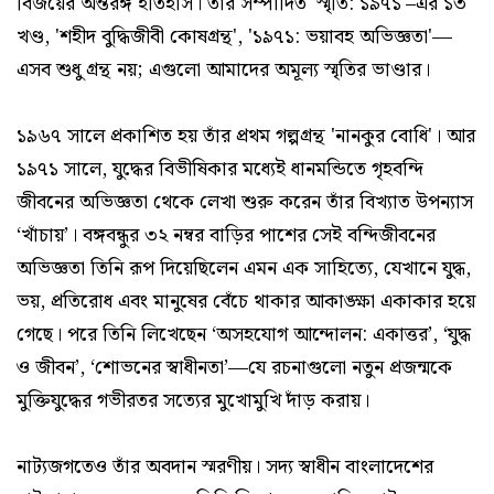
বিজয়ের অন্তরঙ্গ ইতিহাস। তাঁর সম্পাদিত 'স্মৃতি: ১৯৭১'–এর ১৩
খণ্ড, 'শহীদ বুদ্ধিজীবী কোষগ্রন্থ', '১৯৭১: ভয়াবহ অভিজ্ঞতা'—
এসব শুধু গ্রন্থ নয়; এগুলো আমাদের অমূল্য স্মৃতির ভাণ্ডার।
১৯৬৭ সালে প্রকাশিত হয় তাঁর প্রথম গল্পগ্রন্থ 'নানকুর বোধি'। আর
১৯৭১ সালে, যুদ্ধের বিভীষিকার মধ্যেই ধানমন্ডিতে গৃহবন্দি
জীবনের অভিজ্ঞতা থেকে লেখা শুরু করেন তাঁর বিখ্যাত উপন্যাস
‘খাঁচায়’। বঙ্গবন্ধুর ৩২ নম্বর বাড়ির পাশের সেই বন্দিজীবনের
অভিজ্ঞতা তিনি রূপ দিয়েছিলেন এমন এক সাহিত্যে, যেখানে যুদ্ধ,
ভয়, প্রতিরোধ এবং মানুষের বেঁচে থাকার আকাঙ্ক্ষা একাকার হয়ে
গেছে। পরে তিনি লিখেছেন ‘অসহযোগ আন্দোলন: একাত্তর’, ‘যুদ্ধ
ও জীবন’, ‘শোভনের স্বাধীনতা’—যে রচনাগুলো নতুন প্রজন্মকে
মুক্তিযুদ্ধের গভীরতর সত্যের মুখোমুখি দাঁড় করায়।
নাট্যজগতেও তাঁর অবদান স্মরণীয়। সদ্য স্বাধীন বাংলাদেশের