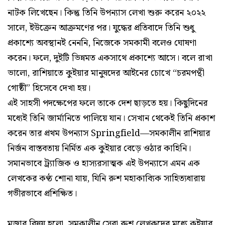
নাটক লিখেছেন। কিন্তু তিনি উপন্যাস লেখা শুরু করেন ২০২২
সালে, ইউক্রেন আক্রমণের পর। যুদ্ধের প্রতিবাদে তিনি শুধু
প্রকাশ্যে অবস্থানই নেননি, নিজেকে সমকামী বলেও ঘোষণা
করেন। ফলে, দুইটি ভিন্নমত একসাথে প্রকাশ্যে আসে। বলে রাখা
ভালো, রাশিয়াতে কুইয়ার মানুষদের আইনের চোখে “চরমপন্থী
গোষ্ঠী” হিসেবে দেখা হয়।
এই সাহসী পদক্ষেপের ফলে তাকে দেশ ছাড়তে হয়। কিছুদিনের
মধ্যেই তিনি জার্মানিতে পালিয়ে যান। সেখান থেকেই তিনি প্রকাশ
করেন তার প্রথম উপন্যাস Springfield—সমকালীন রাশিয়ার
নির্জন বাস্তবতায় নির্মিত এক কুইয়ার বেড়ে ওঠার কাহিনি।
সমানভাবে ট্র্যাজিক ও হাস্যরসাত্মক এই উপন্যাসে এমন এক
লেখকের কণ্ঠ শোনা যায়, যিনি রুশ মহাকাব্যিক সাহিত্যধারায়
গভীরভাবে প্রশিক্ষিত।
মজার বিষয় হলো, সমকালীন সেরা রুশ লেখকদের মধ্যে কুইয়ার