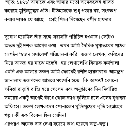
‘স্মৃতি: ১৯৭১’ আমাকে এবং আমার মতো অনেককেই ধাবিত
করেছে মুক্তিযুদ্ধের প্রতি। ইতিহাসকে শুধু পড়ার নয়, সংরক্ষণ
করার দায়ও যে আছে—সেই শিক্ষা দিয়েছেন রশীদ হায়দার।
সুযোগ হয়েছিল তাঁর সঙ্গে সরাসরি পরিচিত হওয়ার। সেটাও
অন্তত দুই দশক আগের কথা। তখন আমি দৈনিক যুগান্তরের পাঠক
সংগঠন ‘স্বজন সমাবেশ’ পরিচালনা করি। তরুণ লেখক, কবিদের
নিয়ে আড্ডা হয় মাঝে মধ্যেই। হয় লেখালেখি বিষয়ক কর্মশালা।
এমনি এক আসরে তরুণ আমি ফোনেই রশীদ হায়দারকে আমন্ত্রণ
জানালাম তরুণদের আসরে মধ্যমনি হতে। কি আশ্চর্য! কোনো
ভনিতা ছাড়াই রাজি হয়ে গেলেন এবং অনুষ্ঠানের দিন নির্ধারিত
সময়ের একটু আগেই কাঁধে ঝোলাব্যাগ ঝুলিয়ে চলে এলেন যুগান্তর
অফিসে। তরুণ লেখকদের শোনালেন মুক্তিযুদ্ধের স্মৃতি সংগ্রহের
গল্প। কী এক বিকেল ছিল সেদিন!
এরপরও অনেক বার দেখা হয়েছে কথা হয়েছে অল্প-স্বল্প।