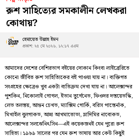
রুশ সাহিত্যের সমকালীন লেখকরা
কোথায়?
হেমায়েত উল্লাহ ইমন
প্রকাশ: ২৫ মে ২০২৬, ১২:১৭ এএম
আমাদের দেশের বেশিরভাগ বইয়ের দোকান কিংবা লাইব্রেরিতে
কোনো জীবিত রুশ সাহিত্যিকের বই পাওয়া যায় না। ব্যক্তিগত
সংগ্রহের ক্ষেত্রেও খুব একটা ব্যতিক্রম দেখা যায় না। আলেক্সান্দর
পুশকিন, নিকোলাই গোগল, ইভান তুর্গেনেভ, ফিওদর দস্তয়েভস্কি,
লেভ তলস্তয়, আন্তন চেখভ, ম্যাক্সিম গোর্কি, বরিস পাস্তের্নাক,
মিখাইল বুলগাকভ, আন্না আখমাতোভা, ভ্লাদিমির নাবোকভ,
আলেক্সান্দর সলঝেনিৎসিন—এই কয়েকজনই যেন পুরো রুশ
সাহিত্য। ১৯৮৯ সালের পর যেন রুশ ভাষায় আর কেউ কিছুই