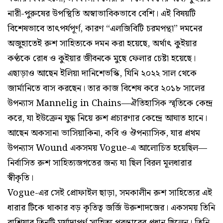
নারী-পুরুষের উপস্থিতি অস্বাভাবিকভাবে বেশি। এই বিষয়টি
বিশেষভাবে তাৎপর্যপূর্ণ, কারণ “এলজিবিটি চরমপন্থা” দমনের
অজুহাতেই রুশ সাহিত্যকে দমন করা হয়েছে, অর্থাৎ কুইয়ার
কণ্ঠকে রোধ ও কুইয়ার জীবনকে মুছে ফেলার চেষ্টা হয়েছে।
এছাড়াও আছেন ইলিয়া দানিশেভস্কি, যিনি ২০২২ সাল থেকে
জার্মানিতে বাস করছেন। তার কাজ বিশেষ করে ২০১৮ সালের
উপন্যাস Mannelig in Chains—ঐতিহাসিক স্মৃতিকে কেন্দ্র
করে, যা ইউক্রেন যুদ্ধ নিয়ে রুশ প্রচারণার কেন্দ্রে আঘাত হানে।
আছেন অকসানা ভাসিয়াকিনা, কবি ও ঔপন্যাসিক, যার প্রথম
উপন্যাস Wound একসময় Vogue-এ আলোচিত হয়েছিল—
নির্বাসিত রুশ সাহিত্যজগতের জন্য যা ছিল বিরল মূলধারার
স্বীকৃতি।
Vogue-এর সেই প্রোফাইল ছাড়া, সমকালীন রুশ সাহিত্যের এই
ধারার টিকে থাকার বড় কৃতিত্ব জর্জি উরুশাদজের। একসময় তিনি
রাশিয়ার তিনটি মর্যাদাপূর্ণ সাহিত্য পুরস্কারের প্রধান ছিলেন। তিনি