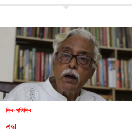
দিন-প্রতিদিন
শ্রদ্ধা