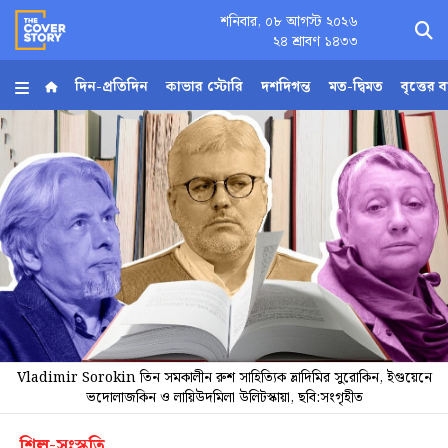
শনিবার, ০৮ আগস্ট ২০২৬
×
২৪ শ্রাবণ ১৪৩৩
দিন-প্রতিদিন
কাভার স্টোরি
দশদিগন্ত
মত-দ্বিমত
বৃত্তের 
হোম
আর্কাইভ
কনভার্টার
Follow
Us
Vladimir Sorokin তিন সমকালীন রুশ সাহিত্যিক ভ্লাদিমির সুরোকিন, ইগুয়েনে
ভদোলাজকিন ও লায়িউদমিলা উলিটস্কায়া, ছবি:সংগৃহীত
শিল্প-সংস্কৃতি