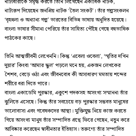
নাট্যধারাকে সমৃদ্ধ করতে তিনি লিখেছেন একাধিক নাটক,
নাট্যরূপ দিয়েছেন জনপ্রিয় নাটক ‘তৈল সংকট’। তাঁর গল্পসংকলন
‘বৃহন্নলা ও অন্যান্য গল্প’ ভারতের বিভিন্ন ভাষায় অনূদিত হয়েছে।
বাংলা ভাষার সীমানা পেরিয়ে তাঁর সাহিত্য পৌঁছে গেছে বহুভাষিক
পাঠকের কাছে।
তিনি আত্মজীবনী লেখেননি। কিন্তু ‘এবেলা ওবেলা’, ‘স্মৃতির দখিন
দুয়ার’ কিংবা ‘আমার স্কুল’ পড়লে মনে হয়, একজন লেখকের
শৈশব, বেড়ে ওঠা এবং জীবনবোধ কী অসাধারণ মমতায় শব্দের
শরীরে ধরা দিতে পারে।
বাংলা একাডেমি পুরস্কার, একুশে পদকসহ অসংখ্য সম্মাননা তাঁর
ঝুলিতে এসেছে। কিন্তু তাঁর সবচেয়ে বড় পুরস্কার সম্ভবত মানুষের
ভালোবাসা এবং গবেষকদের আস্থা। মুক্তিযুদ্ধ নিয়ে কাজ করতে
গিয়ে অসংখ্য মানুষ তাঁর সম্পাদিত গ্রন্থে ফিরে গেছেন, নতুন করে
আবিষ্কার করেছেন স্বাধীনতার ইতিহাস। তরুণ্যে তাঁর সম্পাদিত