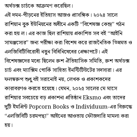
অর্থডক্স চার্চকে আক্রমণ করেছিল।
এই দমন-পীড়নের ইতিহাস আজও প্রাসঙ্গিক। ২০২৪ সালে
রাশিয়ান বুক ইউনিয়নের অধীনে একটি “বিশেষজ্ঞ কেন্দ্র” গঠন
করা হয় ল। এর কাজ ছিল রাশিয়ায় প্রকাশিত সব বই “আইনি
সামঞ্জস্যের” জন্য পরীক্ষা করা বিশেষ করে রাজনৈতিক ভিন্নমত ও
এলজিবিটিবিরোধী নতুন বিধিনিষেধের প্রেক্ষাপটে। এই
বিশেষজ্ঞদের মধ্যে ছিলেন রুশ ঐতিহাসিক সমিতি, রুশ অর্থডক্স
চার্চ এবং ম্যাক্সিম গোর্কি সাহিত্য ইনস্টিটিউটের সদস্যরা। এর
ফলস্বরুপ শুধু বই সরানোই নয়, লেখক ও প্রকাশকদের
কারাবরণও করতে হয়েছে। যেমন, ২০২৫ সালের মে মাসে
রাশিয়ার সবচেয়ে বড় প্রকাশনা প্রতিষ্ঠান Eksmo এবং তাদের
দুটি ইমপ্রিন্ট Popcorn Books ও Individuum-এর বিরুদ্ধে
“এলজিবিটি চরমপন্থা” আইনের আওতায় ফৌজদারি মামলা করা
হয়।