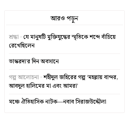
আরও পড়ুন
শ্রদ্ধা
যে মানুষটি মুক্তিযুদ্ধের স্মৃতিকে শব্দে বাঁচিয়ে
রেখেছিলেন
ভাস্করদা’র দিন অবসানে
গল্প আলোচনা
শহীদুল জহিরের গল্প ‘মহল্লায় বান্দর,
আবদুল হালিমের মা এবং আমরা’
মঞ্চে ঐতিহাসিক নাটক—নবাব সিরাজউদ্দৌলা