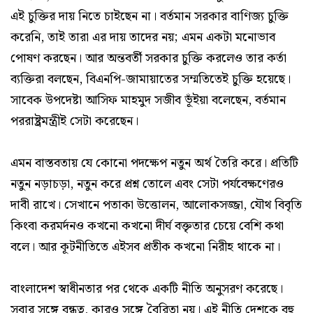
এই চুক্তির দায় নিতে চাইছেন না। বর্তমান সরকার বাণিজ্য চুক্তি
করেনি, তাই তারা এর দায় তাদের নয়; এমন একটা মনোভাব
পোষণ করছেন। আর অন্তবর্তী সরকার চুক্তি করলেও তার কর্তা
ব্যক্তিরা বলছেন, বিএনপি-জামায়াতের সম্মতিতেই চুক্তি হয়েছে।
সাবেক উপদেষ্টা আসিফ মাহমুদ সজীব ভূঁইয়া বলেছেন, বর্তমান
পররাষ্ট্রমন্ত্রীই সেটা করেছেন।
এমন বাস্তবতায় যে কোনো পদক্ষেপ নতুন অর্থ তৈরি করে। প্রতিটি
নতুন নড়াচড়া, নতুন করে প্রশ্ন তোলে এবং সেটা পর্যবেক্ষণেরও
দাবী রাখে। সেখানে পতাকা উত্তোলন, আলোকসজ্জা, যৌথ বিবৃতি
কিংবা করমর্দনও কখনো কখনো দীর্ঘ বক্তৃতার চেয়ে বেশি কথা
বলে। আর কূটনীতিতে এইসব প্রতীক কখনো নিরীহ থাকে না।
বাংলাদেশ স্বাধীনতার পর থেকে একটি নীতি অনুসরণ করেছে।
সবার সঙ্গে বন্ধুত্ব, কারও সঙ্গে বৈরিতা নয়। এই নীতি দেশকে বহু