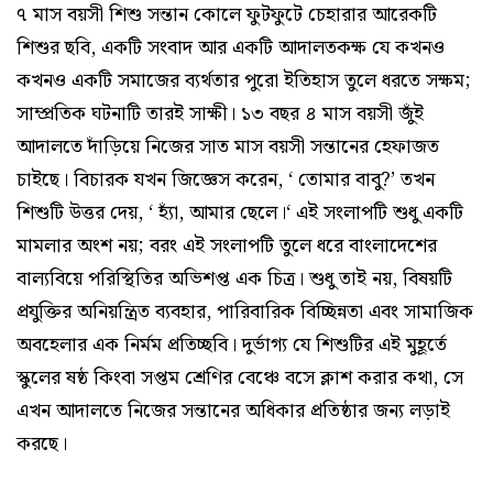
৭ মাস বয়সী শিশু সন্তান কোলে ফুটফুটে চেহারার আরেকটি
শিশুর ছবি, একটি সংবাদ আর একটি আদালতকক্ষ যে কখনও
কখনও একটি সমাজের ব্যর্থতার পুরো ইতিহাস তুলে ধরতে সক্ষম;
সাম্প্রতিক ঘটনাটি তারই সাক্ষী। ১৩ বছর ৪ মাস বয়সী জুঁই
আদালতে দাঁড়িয়ে নিজের সাত মাস বয়সী সন্তানের হেফাজত
চাইছে। বিচারক যখন জিজ্ঞেস করেন, ‘ তোমার বাবু?’ তখন
শিশুটি উত্তর দেয়, ‘ হ্যাঁ, আমার ছেলে।‘ এই সংলাপটি শুধু একটি
মামলার অংশ নয়; বরং এই সংলাপটি তুলে ধরে বাংলাদেশের
বাল্যবিয়ে পরিস্থিতির অভিশপ্ত এক চিত্র। শুধু তাই নয়, বিষয়টি
প্রযুক্তির অনিয়ন্ত্রিত ব্যবহার, পারিবারিক বিচ্ছিন্নতা এবং সামাজিক
অবহেলার এক নির্মম প্রতিচ্ছবি। দুর্ভাগ্য যে শিশুটির এই মুহূর্তে
স্কুলের ষষ্ঠ কিংবা সপ্তম শ্রেণির বেঞ্চে বসে ক্লাশ করার কথা, সে
এখন আদালতে নিজের সন্তানের অধিকার প্রতিষ্ঠার জন্য লড়াই
করছে।