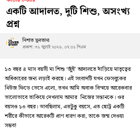
একটি আদালত, দুটি শিশু, অসংখ্য
প্রশ্ন
নিশাত সুলতানা
প্রকাশ: ৩১ জুলাই ২০২৬, ০৭:০১ পিএম
১৩ বছর ৪ মাস বয়সী মা শিশু ‘জুঁই’ আদালতে দাঁড়িয়ে মাতৃত্বের
অধিকারের জন্য লড়াই করছে। এই সংবাদটি যখন ফেসবুকের
নিউজ ফিডে ভেসে এলো, তখন আমি অবাক বিস্ময়ে আরেকবার
ভালোভাবে তাকিয়ে দেখলাম আমার নিজের সন্তানকে। ওর
বয়সও ১৩ বছর। ভাবছিলাম, এতটুকু বয়সে, এত ছোট্ট একটি
শরীরে কীভাবে আরেকটি প্রাণ ধারণ করা, তাকে জন্ম দেওয়া
সম্ভব!