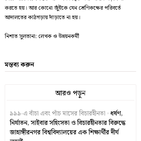
করতে হয়। আর কোনো জুঁইকে যেন শ্রেণিকক্ষের পরিবর্তে
আদালতের কাঠগড়ায় দাঁড়াতে না হয়।
নিশাত সুলতানা: লেখক ও উন্নয়নকর্মী
মন্তব্য করুন
আরও পড়ুন
৯৯৯-এ বাঁচা এবং পাঁচ মাসের বিচারহীনতা
ধর্ষণ,
নির্যাতন, সাইবার সহিংসতা ও বিচারহীনতার বিরুদ্ধে
জাহাঙ্গীরনগর বিশ্ববিদ্যালয়ের এক শিক্ষার্থীর দীর্ঘ