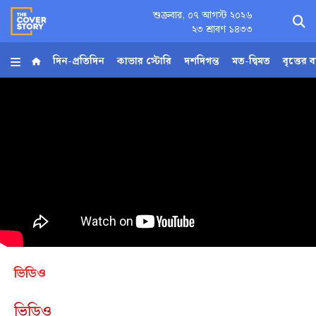
শুক্রবার, ০৭ আগস্ট ২০২৬
×
২৩ শ্রাবণ ১৪৩৩
দিন-প্রতিদিন
কাভার স্টোরি
দশদিগন্ত
মত-দ্বিমত
বৃত্তের 
হোম
আর্কাইভ
কনভার্টার
Follow
Us
ভিডিও
ভিডিও