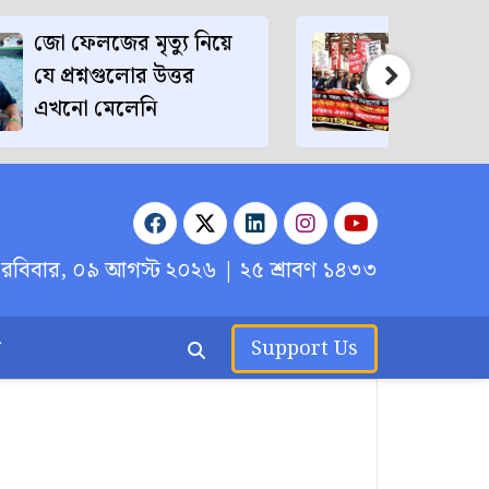
জো ফেলজের মৃত্যু নিয়ে
ফিরোজ
যে প্রশ্নগুলোর উত্তর
এবং তার
এখনো মেলেনি
মাহতাব 
রবিবার, ০৯ আগস্ট ২০২৬
| ২৫ শ্রাবণ ১৪৩৩
র
Support Us