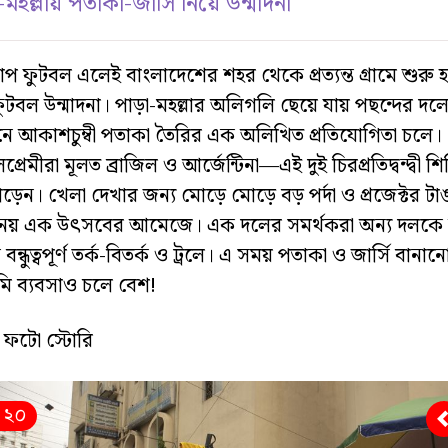
মহল্লায় পতাকা-জার্সি নিয়ে উন্মাদনা
কাপ ফুটবল এলেই বাংলাদেশের শহর থেকে প্রত্যন্ত গ্রামে শুরু হ
টবল উন্মাদনা। পাড়া-মহল্লার অলিগলি ছেয়ে যায় পছন্দের দল
নে আকাশচুম্বী পতাকা তৈরির এক অলিখিত প্রতিযোগিতা চলে।
প্রেমীরা মূলত ব্রাজিল ও আর্জেন্টিনা—এই দুই চিরপ্রতিদ্বন্দ্বী শ
ড়েন। খেলা দেখার জন্য মোড়ে মোড়ে বড় পর্দা ও প্রজেক্টর টা
নেয় এক উৎসবের আমেজে। এক দলের সমর্থকরা অন্য দলকে 
বন্ধুত্বপূর্ণ তর্ক-বিতর্ক ও ট্রলে। এ সময় পতাকা ও জার্সি বানান
মি ব্যবসাও চলে বেশ!
 ফটো স্টোরি
/ ২০