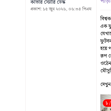
পাড়া-
কাভার স্টোরি ডেস্ক
প্রকাশ: ১৫ জুন ২০২৬, ০৬:৩৪ পিএম
বিশ্ব
এক ফু
যেখা
ফুটবল
হয়ে প
রূপ 
ওঠেন 
মৌসু
দেখুন
১ 