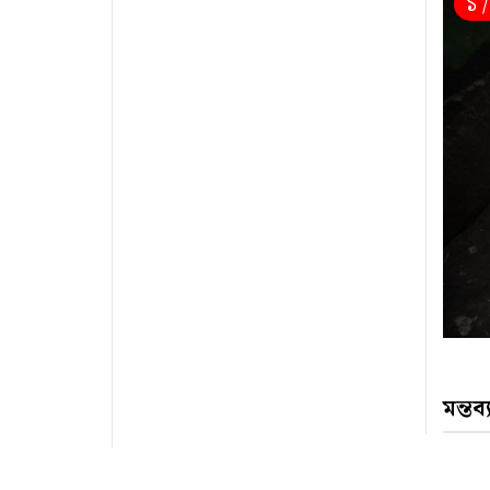
১ 
মন্তব