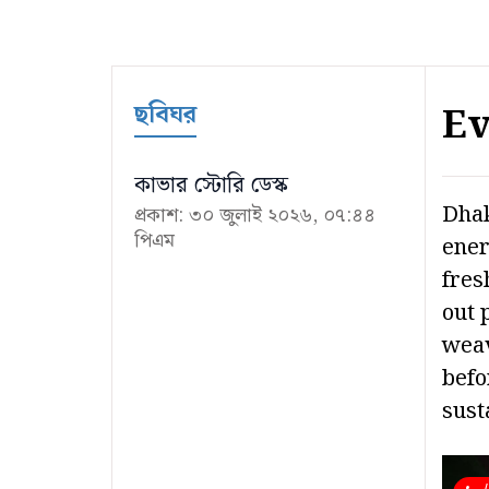
ছবিঘর
Ev
কাভার স্টোরি ডেস্ক
Dhak
প্রকাশ: ৩০ জুলাই ২০২৬, ০৭:৪৪
পিএম
ener
fres
out 
weav
befo
sust