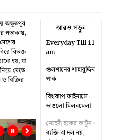
য় অভূতপূর্ব
আরও পড়ুন
ের পতাকায়,
 দেশের
Everyday Till 11
িবিরে বিভক্ত
am
ঙানো হয়, যা
গুলশানের শাহাবুদ্দিন
নিয়ে মেতে
পার্ক
ো ও বিক্রির
বিশ্বকাপ ফাইনালে
ভাঙলো মিলনমেলা
মেহেদী হকের কার্টুন
ব্যক্তি বা দল নয়,
Previous
Next