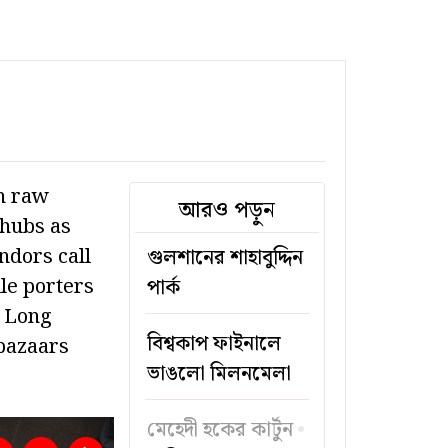
h raw
আরও পড়ুন
 hubs as
ndors call
গুলশানের শাহাবুদ্দিন
le porters
পার্ক
 Long
বিশ্বকাপ ফাইনালে
 bazaars
ভাঙলো মিলনমেলা
মেহেদী হকের কার্টুন