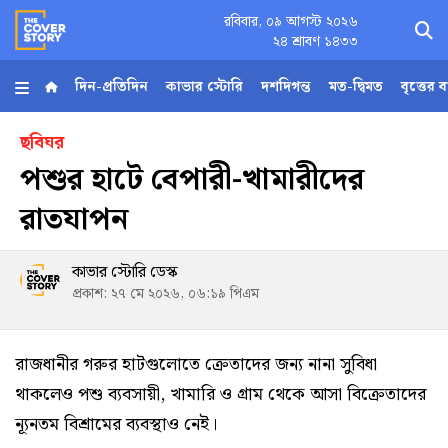
রবিবার, ০৯ আগস্ট ২০২৬
×
২৪ শ্রাবণ ১৪৩৩
দিন-প্রতিদিন
কাভার স্টোরি
দশদিগন্ত
মত-দ্বিমত
বৃত্তের 
হোম
ছবিঘর
পশুর হাটে বেপারী-খামারীদের
আর্কাইভ
রাতযাপন
কনভার্টার
কাভার স্টোরি ডেস্ক
প্রকাশ: ২৭ মে ২০২৬, ০৬:১৯ পিএম
Follow
Us
রাজধানীর গরুর হাটগুলোতে ক্রেতাদের জন্য নানা সুবিধা
থাকলেও পশু ব্যবসায়ী, খামারি ও গ্রাম থেকে আসা বিক্রেতাদের
ন্যূনতম বিশ্রামের ব্যবস্থাও নেই।