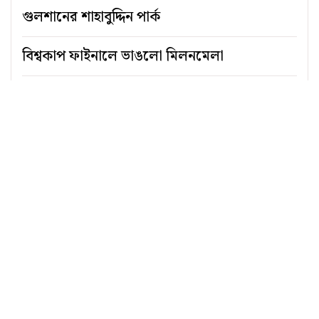
গুলশানের শাহাবুদ্দিন পার্ক
বিশ্বকাপ ফাইনালে ভাঙলো মিলনমেলা
মেহেদী হকের কার্টুন
ব্যক্তি বা দল নয়, প্রবণতার
প্রকাশ
সিরাজুল ইসলাম আবেদ
ঢাকা বিশ্ববিদ্যালয়ের চারুকলার বকুলতলায় বর্ষা
উদযাপনে ‘ঘনঘটা-২’