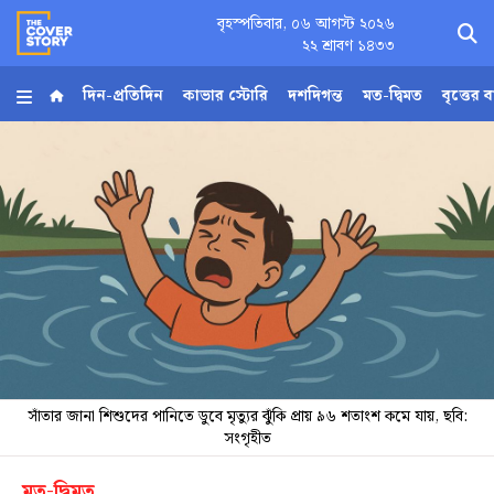
বৃহস্পতিবার, ০৬ আগস্ট ২০২৬
×
২২ শ্রাবণ ১৪৩৩
দিন-প্রতিদিন
কাভার স্টোরি
দশদিগন্ত
মত-দ্বিমত
বৃত্তের 
হোম
আর্কাইভ
কনভার্টার
Follow
Us
সাঁতার জানা শিশুদের পানিতে ডুবে মৃত্যুর ঝুঁকি প্রায় ৯৬ শতাংশ কমে যায়, ছবি:
সংগৃহীত
মত-দ্বিমত