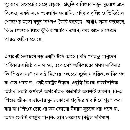
পুরোনো সংকটের সঙ্গে লড়ছে। প্রযুক্তির বিস্তার নতুন সুযোগ এনে
দিলেও, একই সঙ্গে অনলাইন হয়রানি, সাইবার বুলিং ও ডিজিটাল
শোষণের মতো নতুন বিপদও তৈরি করেছে। অর্থাৎ সময় বদলেছে,
কিন্তু শিশুকে ঘিরে ঝুঁকির পরিধি কমেনি; বরং অনেক ক্ষেত্রে
আরও জটিল হয়েছে।
এখানেই সবচেয়ে বড় প্রশ্নটি উঠে আসে। যদি গণতন্ত্র মানুষের
অধিকার প্রতিষ্ঠার নাম হয়, তবে সেই অধিকারের প্রথম দাবিদার
কি শিশুরা নয়" যে রাষ্ট্র নিজের সবচেয়ে দুর্বল নাগরিককে নিরাপদ
রাখতে পারে না, সেই রাষ্ট্রের উন্নয়ন, প্রবৃদ্ধি কিংবা রাজনৈতিক
অর্জন কতটা অর্থবহ! অর্থনৈতিক অগ্রগতি অবশ্যই জরুরি, কিন্তু
শিশুর জীবন হারানোর মূল্য কোনো প্রবৃদ্ধির হার দিয়ে পূরণ করা
যায় না। শিশুর চোখের ভয় কোনো উন্নয়ন সূচকে ধরা পড়ে না,
অথচ সেটাই রাষ্ট্রের মানবিকতার সবচেয়ে নির্ভুল পরিমাপ।