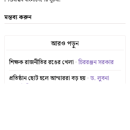
মন্তব্য করুন
আরও পড়ুন
শিক্ষক রাজনীতির রঙের খেলা
চিররঞ্জন সরকার
প্রতিষ্ঠান ছোট হলে আম্মাররা বড় হয়
ড. লুবনা
ফেরদৌসী
মাননীয় প্রধানমন্ত্রীর কাছে খোলা চিঠি
‘শিশুদের
দিকেই তাকিয়ে আছে বাংলাদেশ’
দীপু মাহমুদ
একজন শিক্ষিকার হাসি কেন সমাজের নৈতিক