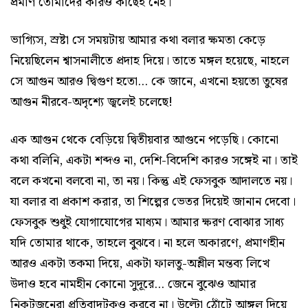
প্রমাণ তোমাদের কারও কাছেই নেই।
ভাগ্যিস, স্রষ্টা সে সময়টায় আমার কথা বলার ক্ষমতা কেড়ে
নিয়েছিলেন শ্বাসনালীতে প্রদাহ দিয়ে। তাতে মঙ্গল হয়েছে, নাহলে
সে আগুন আরও দ্বিগুণ হতো... কে জানে, এখনো হয়তো তুষের
আগুন নীরবে-অদৃশ্যে জ্বলেই চলেছে!
এক আগুন থেকে বেড়িয়ে দ্বিতীয়বার আগুনে পড়েছি। কোনো
কথা বলিনি, একটা শব্দও না, দেশি-বিদেশি কারও সঙ্গেই না। তাই
বলে কখনো বলবো না, তা নয়। কিন্তু এই ফেসবুক আদালতে নয়।
যা বলার বা প্রকাশ করার, তা শিল্পের ভেতর দিয়েই জানান দেবো।
ফেসবুক শুধুই যোগাযোগের মাধ্যম। আমার ক্ষরণ বোঝার সাধ্য
যদি তোমার থাকে, তাহলে বুঝবে। না হলে অকারণে, প্রমাণহীন
আরও একটা তকমা দিয়ে, একটা ফালতু-অশ্লীল মন্তব্য লিখে
উদাও হবে নামহীন কোনো সুদূরে... জেনে বুঝেও আমার
নিকটজনেরা প্রতিবাদটুকুও করবে না। উল্টো ঠোঁটে আঙ্গুল দিয়ে