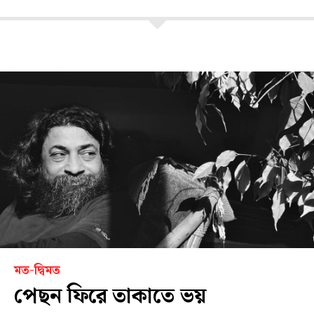
মত-দ্বিমত
পেছন ফিরে তাকাতে ভয়