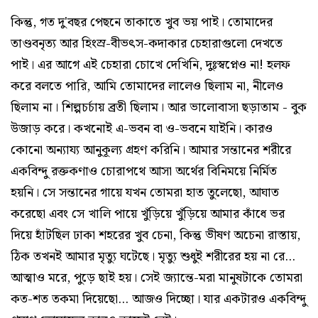
কিন্তু, গত দু'বছর পেছনে তাকাতে খুব ভয় পাই। তোমাদের
তাণ্ডবনৃত্য আর হিংস্র-বীভৎস-কদাকার চেহারাগুলো দেখতে
পাই। এর আগে এই চেহারা চোখে দেখিনি, দুঃস্বপ্নেও না! হলফ
করে বলতে পারি, আমি তোমাদের লালেও ছিলাম না, নীলেও
ছিলাম না। শিল্পচর্চায় ব্রতী ছিলাম। আর ভালোবাসা ছড়াতাম - বুক
উজাড় করে। কখনোই এ-ভবন বা ও-ভবনে যাইনি। কারও
কোনো অন্যায্য আনুকূল্য গ্রহণ করিনি। আমার সন্তানের শরীরে
একবিন্দু রক্তকণাও চোরাপথে আসা অর্থের বিনিময়ে নির্মিত
হয়নি। সে সন্তানের গায়ে যখন তোমরা হাত তুলেছো, আঘাত
করেছো এবং সে খালি পায়ে খুঁড়িয়ে খুঁড়িয়ে আমার কাঁধে ভর
দিয়ে হাঁটছিল ঢাকা শহরের খুব চেনা, কিন্তু ভীষণ অচেনা রাস্তায়,
ঠিক তখনই আমার মৃত্যু ঘটেছে। মৃত্যু শুধুই শরীরের হয় না রে...
আত্মাও মরে, পুড়ে ছাই হয়। সেই জ্যান্তে-মরা মানুষটাকে তোমরা
কত-শত তকমা দিয়েছো... আজও দিচ্ছো। যার একটারও একবিন্দু