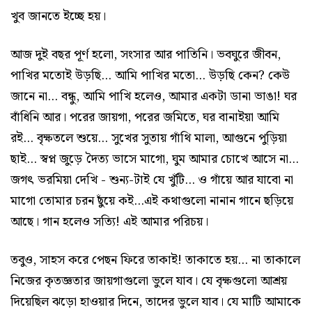
খুব জানতে ইচ্ছে হয়।
আজ দুই বছর পূর্ণ হলো, সংসার আর পাতিনি। ভবঘুরে জীবন,
পাখির মতোই উড়ছি... আমি পাখির মতো... উড়ছি কেন? কেউ
জানে না... বন্ধু, আমি পাখি হলেও, আমার একটা ডানা ভাঙা! ঘর
বাঁধিনি আর। পরের জায়গা, পরের জমিতে, ঘর বানাইয়া আমি
রই... বৃক্ষতলে শুয়ে... সুখের সুতায় গাঁথি মালা, আগুনে পুড়িয়া
ছাই... স্বপ্ন জুড়ে দৈত্য ভাসে মাগো, ঘুম আমার চোখে আসে না...
জগৎ ভরমিয়া দেখি - শুন্য-টাই যে খুঁটি... ও গাঁয়ে আর যাবো না
মাগো তোমার চরন ছুঁয়ে কই...এই কথাগুলো নানান গানে ছড়িয়ে
আছে। গান হলেও সত্যি! এই আমার পরিচয়।
তবুও, সাহস করে পেছন ফিরে তাকাই! তাকাতে হয়... না তাকালে
নিজের কৃতজ্ঞতার জায়গাগুলো ভুলে যাব। যে বৃক্ষগুলো আশ্রয়
দিয়েছিল ঝড়ো হাওয়ার দিনে, তাদের ভুলে যাব। যে মাটি আমাকে