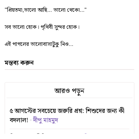
"প্রিয়তমা,ভালো আছি... ভালো থেকো..."
সব ভালো হোক। পৃথিবী সুন্দর হোক।
এই পাগলের ভালোবাসাটুকু নিও...
মন্তব্য করুন
আরও পড়ুন
৫ আগস্টের সবচেয়ে জরুরি প্রশ্ন: শিশুদের জন্য কী
বদলাল!
দীপু মাহমুদ
শিক্ষক রাজনীতির রঙের খেলা
চিররঞ্জন সরকার