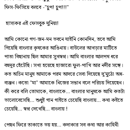
ফিস-ফিসিয়ে বলবে -"চুপ! চুপ!!!"
হাস্যকর এই ফেসবুক দুনিয়া!
আমি কোনো গণ-জন-মন ভবনে যাইনি কোনদিন, তবে আমি
গিয়েছি বাংলার কৃষকের আঙিনায়। বাউলের আখড়ার মাটিতে
পাতা বিছানায় ছিল আমার সুখস্বপ্ন। আমি বাংলার আলপথ ধরে
বহুদূর হেঁটেছি। সখ্য হয়েছে হাজারো ফুল-পাখি আর নদীর সঙ্গে।
কত অচিন মানুষ আমাকে পরম আদরে সেবা দিয়েছে দু'মুঠো অন্ন-
ব্যঞ্জন। কতো "মা" আমাকে নিজের সন্তান বলে পরিচয় দিয়েছেন।
কী করে বলি তোমাকে, বাংলাকে... বাংলার মানুষকে আমি কতটা
ভালোবেসেছি... শুধুই গান গাইতে চেয়েছি বাংলায়... কথা কইতে
চেয়েছি... স্বপ্ন দেখেছি... বাংলায় !
পেছন ফিরে তাকাতে ভয় হয়... কদাকার সব কথা আর কাহিনী