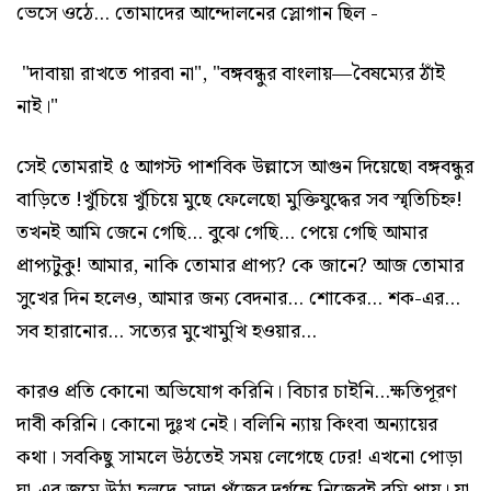
ভেসে ওঠে... তোমাদের আন্দোলনের স্লোগান ছিল -
"দাবায়া রাখতে পারবা না", "বঙ্গবন্ধুর বাংলায়—বৈষম্যের ঠাঁই
নাই।"
সেই তোমরাই ৫ আগস্ট পাশবিক উল্লাসে আগুন দিয়েছো বঙ্গবন্ধুর
বাড়িতে !খুঁচিয়ে খুঁচিয়ে মুছে ফেলেছো মুক্তিযুদ্ধের সব স্মৃতিচিহ্ন!
তখনই আমি জেনে গেছি... বুঝে গেছি... পেয়ে গেছি আমার
প্রাপ্যটুকু! আমার, নাকি তোমার প্রাপ্য? কে জানে? আজ তোমার
সুখের দিন হলেও, আমার জন্য বেদনার... শোকের... শক-এর...
সব হারানোর... সত্যের মুখোমুখি হওয়ার...
কারও প্রতি কোনো অভিযোগ করিনি। বিচার চাইনি...ক্ষতিপূরণ
দাবী করিনি। কোনো দুঃখ নেই। বলিনি ন্যায় কিংবা অন্যায়ের
কথা। সবকিছু সামলে উঠতেই সময় লেগেছে ঢের! এখনো পোড়া
ঘা-এর জমে উঠা হলদে-সাদা পুঁজের দুর্গন্ধে নিজেরই বমি পায়। যা