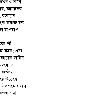
াচনের কারণে
ছনীয়, আমাদের
ব্যবস্থায়
ংবা সমাজ বদ্ধ
লে যাওয়াও
র শ্রী
 না করে; এবং
অধিকারের জমিন
য়োজনে। এ
কর্তব্য
 হয়ে উঠেছে,
এর উপশমে গর্জন
 যতক্ষণ না