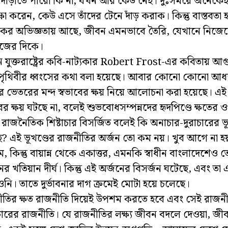
 দাঁড়াতে পারো কি না, যখন আর কেউ নেই। দুঃসময়ে অনেকেই
ষা করেন, কেউ এসে তাঁদের টেনে দাঁড় করাক। কিন্তু বাস্তবতা 
ের অভিজ্ঞতায় আছে, জীবন এমনভাবে তৈরি, যেখানে নিজেক
িজের দিকে।
িন যুক্তরাষ্ট্রের কবি-নাট্যকার Robert Frost-এর কবিতায় 
 পৃথিবীর ধ্বংসের কথা বলা হয়েছে। আবার কোনো কোনো আধ্য
 ভেতরের মন্দ স্বভাবের ক্ষয় নিয়ে আলোচনা করা হয়েছে। এই 
বের ক্ষয় ঘটছে না, বলেই শুভবোধসম্পন্নদের হৃদপিণ্ডে ক্ষতের 
। রাজনৈতিক শিষ্টাচার বিসর্জিত বলেই কি অনাচার-দুরাচারের ভূ
? এই ভূখণ্ডের রাজনীতির অর্জন তো কম নয়। খুব আগে না হয়
, কিন্তু বায়ান্ন থেকে একাত্তর, এমনকি স্বাধীন বাংলাদেশেও
ের খতিয়ান দীর্ঘ। কিন্তু এই অর্জনের বিসর্জন ঘটেছে, এবং তা
নি। তাতে দুর্ভাবনার দাগ ক্রমেই মোটা হয়ে চলেছে।
ীতির ক্ষত রাজনীতি দিয়েই উপশম করতে হবে এবং সেই রাজনী
াচারের রাজনীতি। যে রাজনীতির লক্ষ্য জীবন বদলে দেওয়া, জ