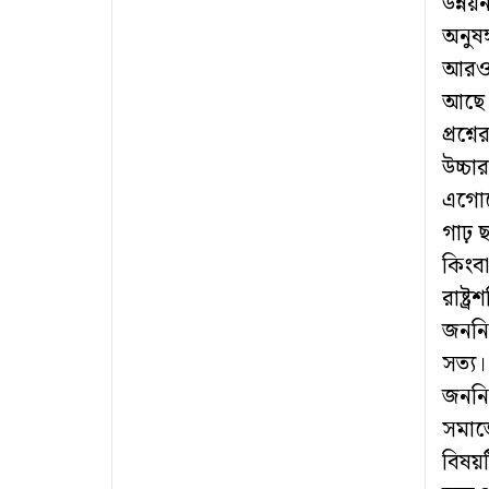
উন্ন
অনুষঙ
আরও ক
আছে।
প্রশ্
উচ্চা
এগোনো
গাঢ় ছ
কিংবা
রাষ্ট
জননির
সত্য।
জননির
সমাজে
বিষয়ট