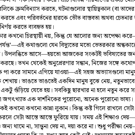
ফল সম্পর্ক নির্ধারণ করে। এটি বিভিন্ন পরিমাপের একটি মৌ
লিকে ক্রমবিন্যাস করতে, ঘটনাগুলোর স্থায়িত্বকাল (বা তাদের 
 করতে এবং পরিবর্তনের হারকে ভৌত বাস্তবতা অথবা চেতনার 
 নির্ণয় করতে ব্যবহৃত হয়।
কার কখনো চিরস্থায়ী নয়, কিন্তু যে আলোর জন্য অপেক্ষা ক
পর্যন্ত’—এই কথাগুলো যেন বিদ্যুতের মতো ভেতরকার অন্ধক
। উপলব্ধিতে আসে—হয়তো আজকের সংকটই ভবিষ্যতের জন্য
্তুত করছে। তখন থেকেই অনুপ্রেরণার সন্ধান, নিজের সঙ্গে
ক পা করে সামনে এগিয়ে যাওয়া—এই সহজ অভ্যাসগুলো মানু
ে শেখায়। ভাঙতে ভাঙতেই একদিন মানুষ বুঝে নেয়, নতুনভাবে
কটু গুঁড়িয়ে যেতে হয়। সবকিছু ছারখার না হলে নতুন করে স
 জগৎখ্যাত এক দার্শনিকের পুরোনো, অনেক পুরোনো ভাষ্য।
ই কখনো কখনো কান্না লুকান। কিন্তু কষ্ট গিলে রাখলে সেটা
করলে সেটা আস্তে আস্তে ফুরিয়ে যায়। সময় এই শিক্ষাও দে
জন্য থামে না, সান্ত্বনা দেয় না, দয়া করে না। শুধু পরীক্ষা ন