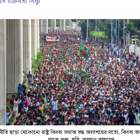
ত চক্রবর্তী বিষ্ণু
ীতি ছাড়া যেকোনো রাষ্ট্র কিংবা সমাজ বদ্ধ জলাশয়ের মতো, কিংবা
থাকে রুদ্ধ, ছবি: রায়হান আহমেদ