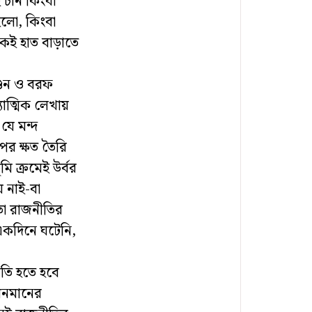
 চান কিংবা
হলো, কিংবা
েই হাত বাড়াতে
আগুন ও বরফ
াত্মিক লেখায়
যে মন্দ
ওপর ক্ষত তৈরি
মি ক্রমেই উর্বর
 নাই-বা
 তো রাজনীতির
 একদিনে ঘটেনি,
তি হতে হবে
ীবনমানের