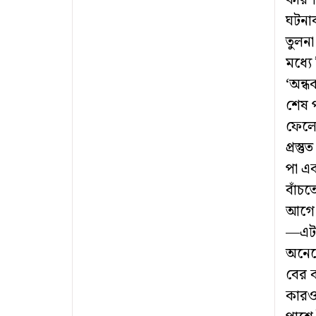
কারণ-
ঘটনাব
তুলনা
মধ্যে
‘অন্ধ
শেষ 
ফেলে
প্রস
পা এ
বাঁচত
আগে এ
—এটা
অনেকে
বের 
কারও 