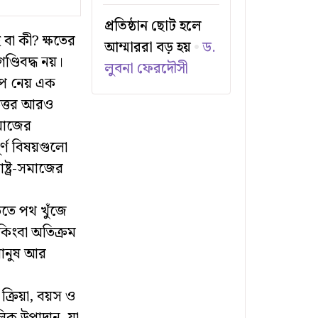
প্রতিষ্ঠান ছোট হলে
বা কী? ক্ষতের
আম্মাররা বড় হয়
ড.
্ডিবদ্ধ নয়।
লুবনা ফেরদৌসী
রূপ নেয় এক
 উত্তর আরও
সমাজের
র্ণ বিষয়গুলো
্ট্র-সমাজের
তে পথ খুঁজে
কিংবা অতিক্রম
মানুষ আর
 ক্রিয়া, বয়স ও