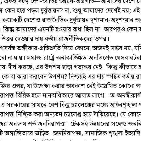
য়ন, একই সঙ্গে দেশ-জাতির উন্নয়ন-অগ্রগতি—আমাদের দেশে 
্গ কেন হয়ে পড়ল দুর্বৃত্তায়ন? না, শুধু আমাদের দেশেই নয়; 
য়েকটি দেশেও রাজনৈতিক দুর্বৃত্তায়ন দৃশ্যমান-অদৃশ্যমান অন
 কিন্তু আমাদের এমনটি হওয়ার কথা ছিল না। তারপরও কেন 
নের উত্তর দেওয়ার দায় বর্তায় রাজনীতিকদের ওপর।
রণসর্বস্ব অঙ্গীকার-প্রতিশ্রুতি দিয়ে কোনো অর্জনই সম্ভব নয়, 
 না যায়। সমাজ-রাষ্ট্রে অনাকাঙ্ক্ষিত-অনভিপ্রেত যেসব ঘটনা
ায়া দীর্ঘ করছে, এর উপশম ছাড়া গত্যন্তর নেই। কিন্তু কীভাব
 কে বা কারা করবেন উপশম? নিশ্চয়ই এর দায় স্পষ্টত বর্তায়
্রশক্তির ওপর, যা উপেক্ষা করার অবকাশ নেই উল্লেখিত কোনো প
াপত্তা বিঘ্নিত হলে মানবাধিকারে আঘাত লাগে—তা অনস্বীকার্য
 এ সরকারের সামনে বেশ কিছু চ্যালেঞ্জের মধ্যে আইনশৃঙ্খলা পর
াপত্তা নিশ্চিত করা অন্যতম চ্যালেঞ্জ হয়ে দাঁড়িয়েছে। যে কোন
র অন্যতম শর্ত জননিরাপত্তা। টেকসই উন্নয়নের সঙ্গেও জননি
ি অঙ্গাঙ্গিভাবে জড়িত। জননিরাপত্তা, সামাজিক শৃঙ্খলা ইত্যাদ