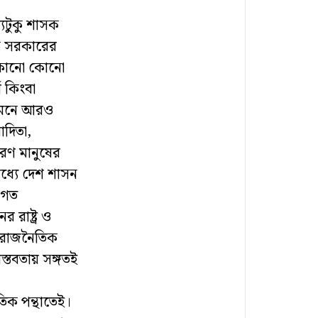
যটুকু শাসক
তিক সরকারের
 কোনো কোনো
 কিংবা
ামনে আরও
াদিতা,
ারণ মানুষের
ধ্যে দেশ শাসন
িগত
 রাষ্ট্র ও
ক রাজনৈতিক
্তবতায় সঙ্গতই
তিক পন্থাতেই।