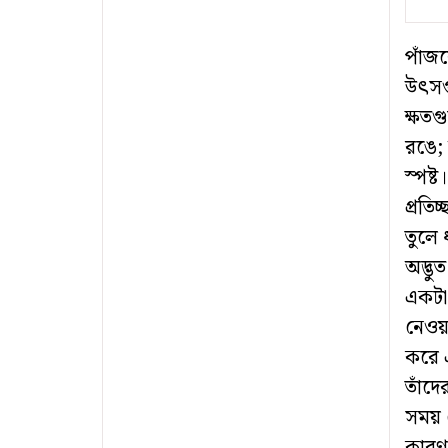
পাঁজর
উৎসগু
ক্ষতগ
রঙে; 
স্পষ্
প্রতি
তুলে
অদ্ভু
একটা
নেওয়
করে 
তাঁদে
সময় ক