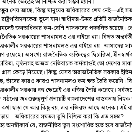
অনেক ক্ষেত্রেই তা নিশ্চিত করা সম্ভব হয়নি।
িছুর শেষ আছে, কিন্তু মানুষের অধিকারের শেষ নেই—এই সত্
 রাষ্ট্রপরিচালকেরা ভুলে যান! স্বাধীনতা-উত্তর প্রতিটি রাজনৈ
ামলেই জনঅধিকার কম-বেশি শাসকদের পদদলিত হয়েছে।
নৈতিক সরকারের শাসনামলও এর বাইরে নয়। বিগত অন্তর্বর্তী
ন্তরকালীন সরকারের শাসনামলও এর বাইরে নয়। আমাদের স
ণ রয়েছে। অসংখ্য রাজনৈতিক ব্যক্তিত্বের দ্বিচারিতা, হীনস্বার্থব
্ছাচারিতা, লুণ্ঠনসহ অজস্র নেতিবাচক কর্মকাণ্ডই তো দেশের সাধ
 গ্রাস কেড়ে নিয়েছে। কিন্তু যেসব অরাজনৈতিক সরকার ইতিম
ে, তাঁদের কারও কারও শাসনামলও কম ক্ষত তৈরি করেনি। ব
্তরকালীন সরকার বহু ক্ষেত্রেই এর নজির তৈরি করেছে। সর্বজনের
গঠনের জনগুরুত্বপূর্ণ প্রত্যয়টি বাংলাদেশের বাস্তবতায় নিছ
 কথা ছাড়া যে আর কিছু নয়, এর নজিরও আছে অনেক। এই বাস
ন দাঁড়ায়—অধিকারের সমতল ভূমি নিশ্চিত করা কি এত সহজ?
্য অনস্বীকার্য যে, রাজনীতির ভুল সংশোধিত হতে হবে রাজনৈ