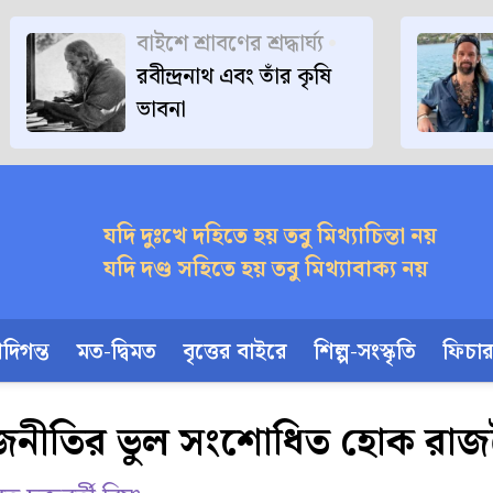
বাইশে শ্রাবণের শ্রদ্ধার্ঘ্য
রবীন্দ্রনাথ এবং তাঁর কৃষি
ভাবনা
যদি দুঃখে দহিতে হয় তবু মিথ্যাচিন্তা নয়
যদি দণ্ড সহিতে হয় তবু মিথ্যাবাক্য নয়
দিগন্ত
মত-দ্বিমত
বৃত্তের বাইরে
শিল্প-সংস্কৃতি
ফিচা
জনীতির ভুল সংশোধিত হোক রাজন