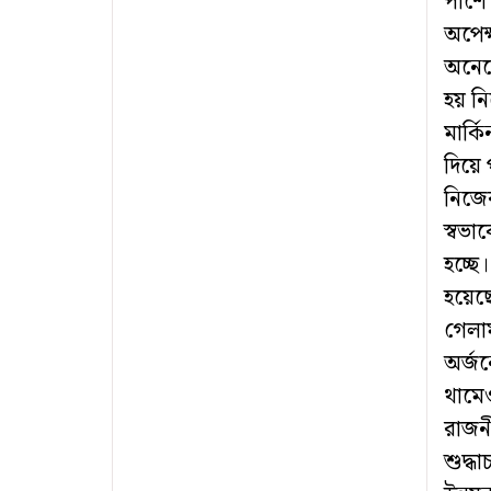
পাশে
অপেক্
অনেক
হয় ন
মার্ক
দিয়ে
নিজের
স্বভা
হচ্ছে
হয়েছে
গেলাম
অর্জন
থামেও
রাজন
শুদ্ধ