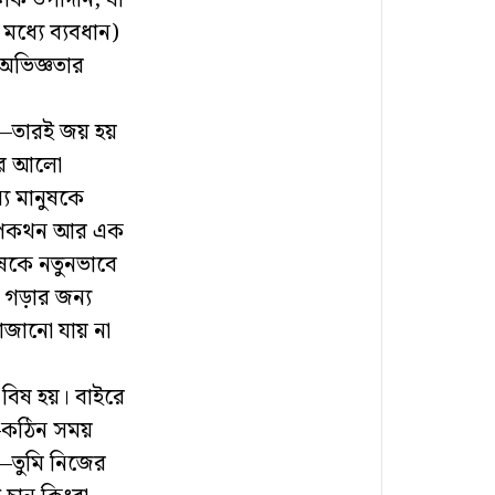
লিক উপাদান, যা
মধ্যে ব্যবধান)
অভিজ্ঞতার
রে—তারই জয় হয়
ারে আলো
 মানুষকে
 কথোপকথন আর এক
ষকে নতুনভাবে
 গড়ার জন্য
াজানো যায় না
 বিষ হয়। বাইরে
য়—কঠিন সময়
েয়—তুমি নিজের