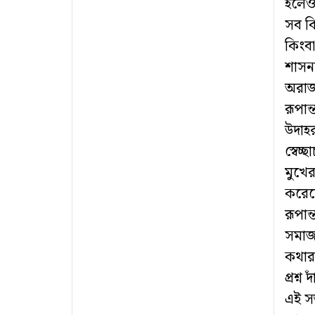
হলেও 
সব ক
কিংবা
শাসন
অরাজ
রূপা
উদাহর
স্বেচ
মুখের
করেছ
রূপান
সমাজ 
কথার
প্রশ্
এই সত