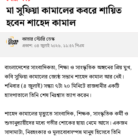
মা সুফিয়া কামালের কবরে শায়িত
হবেন শাহেদ কামাল
কাভার স্টোরি ডেস্ক
প্রকাশ: ০৪ জুলাই ২০২৬, ১১:৫২ পিএম
বাংলাদেশের সাংবাদিকতা, শিক্ষা ও সাংস্কৃতিক অঙ্গনের প্রিয় মুখ,
কবি সুফিয়া কামালের জ্যেষ্ঠ সন্তান শাহেদ কামাল আর নেই।
শনিবার (৪ জুলাই) সন্ধ্যা ৭টা ২০ মিনিটে রাজধানীর একটি
হাসপাতালে তিনি শেষ নিঃশ্বাস ত্যাগ করেন।
শাহেদ কামালের মৃত্যুতে সাংবাদিক, শিক্ষক, সাংস্কৃতিক কর্মী ও
শুভানুধ্যায়ীদের মধ্যে গভীর শোকের ছায়া নেমে আসে। একজন
সাদামাটা, নিরহংকার ও মূল্যবোধসম্পন্ন মানুষ হিসেবে তিনি