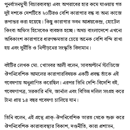
পুনর্বাসনমুখী বিচারব্যবস্থা এবং অপরাধের হার কমে যাওয়ায় গত
দুই দশকে দেশটিতে ২০টিরও বেশি কারাগার বন্ধ বা অন্য কাজে
রূপান্তর করা হয়েছে। কিছু কারাগার ভবন আশ্রয়কেন্দ্র, হোটেল
কিংবা অফিস হিসেবেও ব্যবহৃত হচ্ছে। অথচ বাংলাদেশে এখনো
অধিকাংশ কারাগারে ধারণক্ষমতার চেয়ে অনেক বেশি বন্দি রাখা
হয় এবং দুর্নীতি ও নিপীড়নের সংস্কৃতি বিদ্যমান।
বইটির লেখক মো. খোসবর আলী বলেন, সাবঅল্টার্ন স্টাডিজে
ঔপনিবেশিক আমলের কারাগারবিষয়ক একটি প্রবন্ধ তাঁকে এই
গবেষণায় অনুপ্রাণিত করেছিল। এরপর তিনি দেশি-বিদেশি বই,
গবেষণাপত্র, সরকারি নথি, জার্নাল এবং বিভিন্ন দলিল সংগ্রহ করে
টানা প্রায় ১৪ বছর গবেষণা চালিয়ে যান।
তিনি বলেন, এই গ্রন্থে প্রাক্-ঔপনিবেশিক ভারত থেকে শুরু করে
ঔপনিবেশিক কারাব্যবস্থার বিকাশ, দণ্ডনীতি, কারা প্রশাসন,