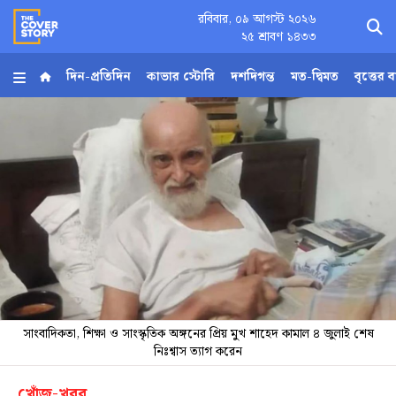
রবিবার, ০৯ আগস্ট ২০২৬
×
২৫ শ্রাবণ ১৪৩৩
দিন-প্রতিদিন
কাভার স্টোরি
দশদিগন্ত
মত-দ্বিমত
বৃত্তের 
হোম
আর্কাইভ
কনভার্টার
Follow
Us
সাংবাদিকতা, শিক্ষা ও সাংস্কৃতিক অঙ্গনের প্রিয় মুখ শাহেদ কামাল ৪ জুলাই শেষ
নিঃশ্বাস ত্যাগ করেন
খোঁজ-খবর