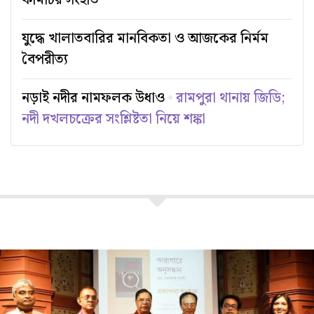
কমিটির সংহতি
যুদ্ধে খালাতবারির মানবিকতা ও আজকের নির্মম
বৈপরীত্য
নড়াই নদীর নামফলক উধাও
রামপুরা থানায় জিডি;
নদী দখলচক্রের সংশ্লিষ্টতা নিয়ে শঙ্কা