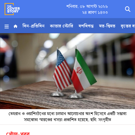
শনিবার, ০৮ আগস্ট ২০২৬
×
২৪ শ্রাবণ ১৪৩৩
দিন-প্রতিদিন
কাভার স্টোরি
দশদিগন্ত
মত-দ্বিমত
বৃত্তের 
হোম
আর্কাইভ
কনভার্টার
Follow
Us
তেহরান ও ওয়াশিংটনের মধ্যে চলমান আলোচনার অংশ হিসেবে একটি সম্ভাব্য
সমঝোতা স্মারকের খসড়া প্রকাশিত হয়েছে, ছবি: সংগৃহীত
খোঁজ-খবর