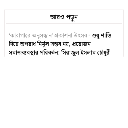
আরও পড়ুন
‘কারাগারে অনুসন্ধান’ প্রকাশনা উৎসব
শুধু শাস্তি
দিয়ে অপরাধ নির্মূল সম্ভব নয়, প্রয়োজন
সমাজব্যবস্থার পরিবর্তন: সিরাজুল ইসলাম চৌধুরী
ভারতে শিক্ষার্থীদের আন্দোলনে গণতান্ত্রিক অধিকার
কমিটির সংহতি
যুদ্ধে খালাতবারির মানবিকতা ও আজকের নির্মম
বৈপরীত্য
নড়াই নদীর নামফলক উধাও
রামপুরা থানায় জিডি;
নদী দখলচক্রের সংশ্লিষ্টতা নিয়ে শঙ্কা