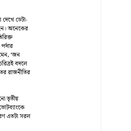
া দেখে ডেটা-
েছেন। অনেকের
িরিক্ত
পর্দার
মেন, ‘জন
চরিত্রই বদলে
রতের রাজনীতির
নো তৃতীয়
ভোটব্যাংকে
ীকরণ এতটা সরল