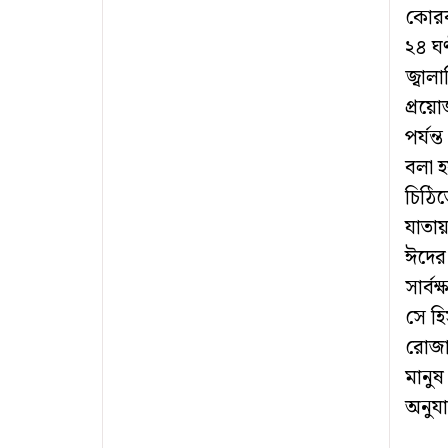
কোরবা
২৪ ঘণ
জ্বাল
প্রয়ো
পর্যন
বলা 
চিঠিত
যাতায়
ঈদের
সার্ব
সে হি
রোজা
মানুষ
অনুয