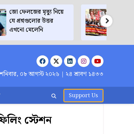
জো ফেলজের মৃত্যু নিয়ে
ফিরোজ
যে প্রশ্নগুলোর উত্তর
এবং তার
এখনো মেলেনি
মাহতাব 
শনিবার, ০৮ আগস্ট ২০২৬
| ২৪ শ্রাবণ ১৪৩৩
র
Support Us
ফিলিং স্টেশন