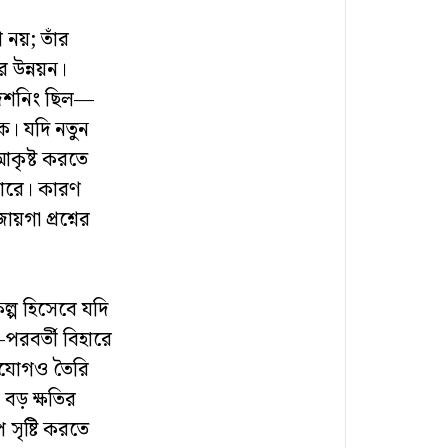
 নয়; তাঁর
ের উন্নয়ন।
পজিশনিং ছিল—
ক। যদি নতুন
কৃষ্ট করতে
পারে। কারণ
ায়গা প্রশ্নের
্প হিসেবে যদি
রবর্তী বিহারে
ুযোগও তৈরি
 বড় ক্ষতির
 সৃষ্টি করতে