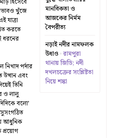
মোড় হিসেবে
মানবিকতা ও
ভাবও খুঁজে
আজকের নির্মম
 যাত্রা
বৈপরীত্য
্ঠিত করতে
ুই ধরনের
নড়াই নদীর নামফলক
উধাও
রামপুরা
থানায় জিডি; নদী
 নিখাদ পর্দার
দখলচক্রের সংশ্লিষ্টতা
 উত্থান এবং
নিয়ে শঙ্কা
িয়েই তিনি
 ও লালু
‘দিদিকে বলো’
র সুসংগঠিত
য়ে আধুনিক
তি প্রয়োগ