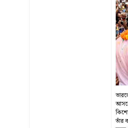
ভারতে
আসনের
কিশো
তাঁর 