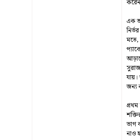
করে
এক অর
নির্ভ
মতে, 
প্যাক
আড়াল
সুরাজ
যায়। 
জন্য 
প্রথম
শক্ত
ভাগ ব
নাও 