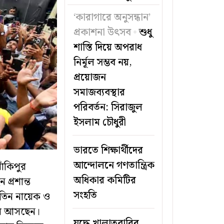
‘কারাগারে অনুসন্ধান’
প্রকাশনা উৎসব
শুধু
শাস্তি দিয়ে অপরাধ
নির্মূল সম্ভব নয়,
প্রয়োজন
সমাজব্যবস্থার
পরিবর্তন: সিরাজুল
ইসলাম চৌধুরী
ভারতে শিক্ষার্থীদের
আন্দোলনে গণতান্ত্রিক
াঁকিপুর
অধিকার কমিটির
প্রশান্ত
সংহতি
তিন নায়েক ও
হয়ে আসছেন।
যুদ্ধে খালাতবারির