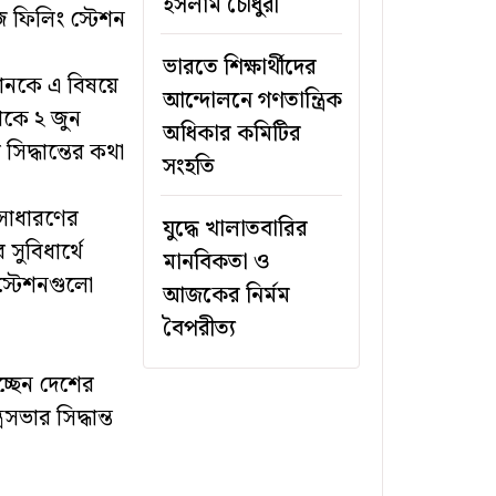
ইসলাম চৌধুরী
ি ফিলিং স্টেশন
ভারতে শিক্ষার্থীদের
যানকে এ বিষয়ে
আন্দোলনে গণতান্ত্রিক
েকে ২ জুন
অধিকার কমিটির
সিদ্ধান্তের কথা
সংহতি
 সাধারণের
যুদ্ধে খালাতবারির
সুবিধার্থে
মানবিকতা ও
স্টেশনগুলো
আজকের নির্মম
বৈপরীত্য
্ছেন দেশের
সভার সিদ্ধান্ত