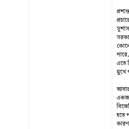
প্রশা
প্রচার
সুশাস
সরকার
কোনো
পারে
এতে ব
মুখে
আবার 
একজন
বিজে
হতে প
কারণ 