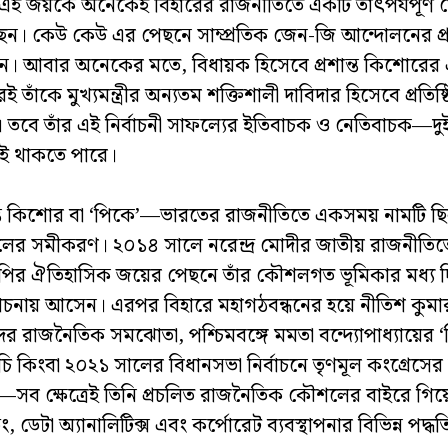
এই জয়কে অনেকেই বিহারের রাজনীতিতে একটি তাৎপর্যপূর্ণ 
েন। কেউ কেউ এর পেছনে সাম্প্রতিক জেন-জি আন্দোলনের প্র
েন। আবার অনেকের মতে, বিধায়ক হিসেবে প্রশান্ত কিশোরের এই
ই তাঁকে মুখ্যমন্ত্রীর অন্যতম শক্তিশালী দাবিদার হিসেবে প্রতিষ
 তবে তাঁর এই নির্বাচনী সাফল্যের ইতিবাচক ও নেতিবাচক—দ
বই থাকতে পারে।
ন্ত কিশোর বা ‘পিকে’—ভারতের রাজনীতিতে একসময় নামটি ছিল
ের সমীকরণ। ২০১৪ সালে নরেন্দ্র মোদীর জাতীয় রাজনীতিতে
পির ঐতিহাসিক জয়ের পেছনে তাঁর কৌশলগত ভূমিকার মধ্য দ
নায় আসেন। এরপর বিহারে মহাগঠবন্ধনের হয়ে নীতিশ কুমার
দের রাজনৈতিক সমঝোতা, পশ্চিমবঙ্গে মমতা বন্দ্যোপাধ্যায়ের 
ূচি কিংবা ২০২১ সালের বিধানসভা নির্বাচনে তৃণমূল কংগ্রেসে
র—সব ক্ষেত্রেই তিনি প্রচলিত রাজনৈতিক কৌশলের বাইরে গি
ন্ডিং, ডেটা অ্যানালিটিক্স এবং কর্পোরেট ব্যবস্থাপনার বিভিন্ন পদ্ধ