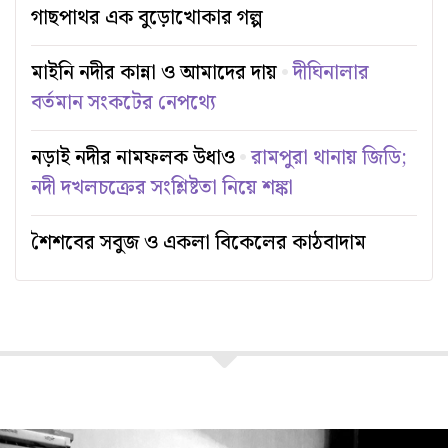
গাছপাথর এক বুড়োখোকার গল্প
মাইনি নদীর কান্না ও আমাদের দায়
দীঘিনালার
বর্তমান সংকটের নেপথ্যে
নড়াই নদীর নামফলক উধাও
রামপুরা থানায় জিডি;
নদী দখলচক্রের সংশ্লিষ্টতা নিয়ে শঙ্কা
শৈশবের সবুজ ও একলা বিকেলের কাঠবাদাম