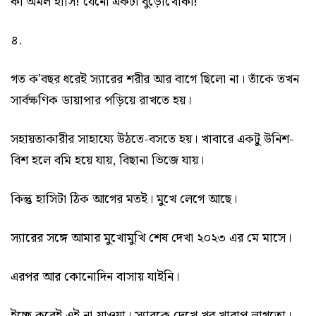
কী অমল হাসি! যেনো একটা বুড়োখোকা!
৪.
গত ক'বছর ধরেই স্যারের শরীর আর বাগে ছিলো না। তাঁকে তখন
সার্বক্ষণিক ডায়াপার পড়িয়ে রাখতে হয়।
সহায়তাকারীর সাহায্যে উঠতে-বসতে হয়। খাবারে একটু উনিশ-
বিশ হলে বমি হয়ে যায়, বিছানা ভিজে যায়।
কিন্তু হাসিটা ঠিক আগের মতই। মুখে লেগে আছে।
স্যারের সঙ্গে আমার মুখোমুখি শেষ দেখা ২০২৩ এর মে মাসে।
এরপর আর কোনোদিন বাসায় যাইনি।
ইচ্ছে করেই এই না-যাওয়া। স্যারকে দেখে খুব খারাপ লাগতো।