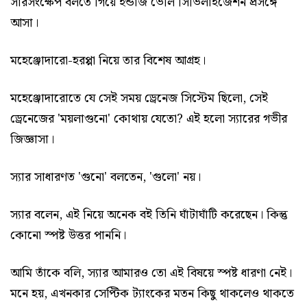
সারসংক্ষেপ বলতে গিয়ে ইন্ডাজ ভেলি সিভিলাইজেশন প্রসঙ্গে
আসা।
মহেঞ্জোদারো-হরপ্পা নিয়ে তার বিশেষ আগ্রহ।
মহেঞ্জোদারোতে যে সেই সময় ড্রেনেজ সিস্টেম ছিলো, সেই
ড্রেনেজের 'ময়লাগুনো' কোথায় যেতো? এই হলো স্যারের গভীর
জিজ্ঞাসা।
স্যার সাধারণত 'গুনো' বলতেন, 'গুলো' নয়।
স্যার বলেন, এই নিয়ে অনেক বই তিনি ঘাঁটাঘাঁটি করেছেন। কিন্তু
কোনো স্পষ্ট উত্তর পাননি।
আমি তাঁকে বলি, স্যার আমারও তো এই বিষয়ে স্পষ্ট ধারণা নেই।
মনে হয়, এখনকার সেপ্টিক ট্যাংকের মতন কিছু থাকলেও থাকতে