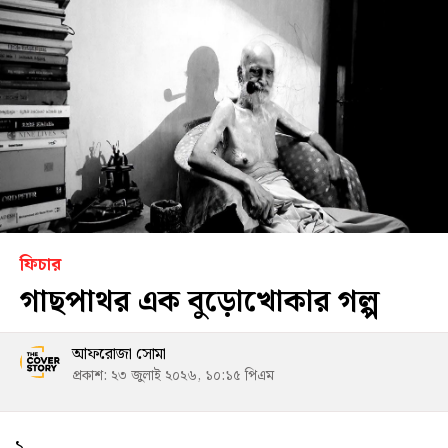
ফিচার
গাছপাথর এক বুড়োখোকার গল্প
আফরোজা সোমা
প্রকাশ: ২৩ জুলাই ২০২৬, ১০:১৫ পিএম
১.