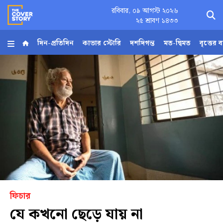
রবিবার, ০৯ আগস্ট ২০২৬
×
২৫ শ্রাবণ ১৪৩৩
দিন-প্রতিদিন
কাভার স্টোরি
দশদিগন্ত
মত-দ্বিমত
বৃত্তের 
হোম
আর্কাইভ
কনভার্টার
Follow
Us
ফিচার
যে কখনো ছেড়ে যায় না