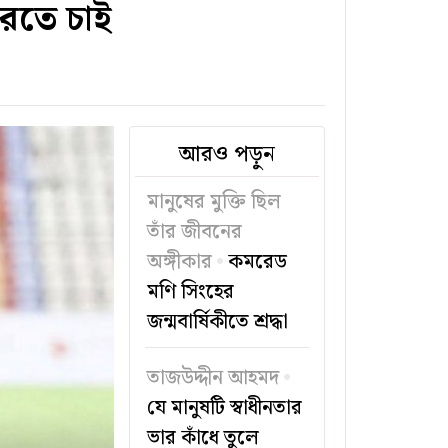
করতে চাই
আরও পড়ুন
মানুষের মুক্তি ছিল
তাঁর জীবনের
অঙ্গীকার
কমরেড
মণি সিংহের
জন্মবার্ষিকীতে শ্রদ্ধা
তাজউদ্দীন আহমদ
যে মানুষটি স্বাধীনতার
ভার কাঁধে তুলে