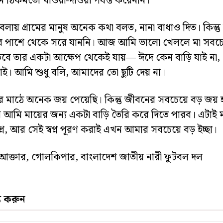
িন ঠিকমতো খাওয়া-দাওয়া পর্যন্ত করেননি।
লায় গ্রামের মানুষ অনেক কথা বলত, নানা বাধাও দিত। কিন্ত
 পাশে থেকে সরে যাননি। আজ আমি ভালো খেললে মা সবচেয়
তবে তার একটা আক্ষেপ থেকেই যায়— ঈদে কেন বাড়ি যাই না
পাই। আমি শুধু বলি, আমাদের তো ছুটি দেয় না।
র মাঠে অনেক জয় পেয়েছি। কিন্তু জীবনের সবচেয়ে বড় জয় 
ন আমি মায়ের জন্য একটা বাড়ি তৈরি করে দিতে পারব। এটাই
বপ্ন, আর সেই স্বপ্ন পূরণ করাই এখন আমার সবচেয়ে বড় ইচ্ছা।
 আক্তার, গোলকিপার, বাংলাদেশ জাতীয় নারী ফুটবল দল
্য করুন