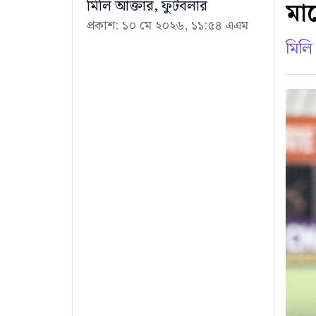
মা
মিলি আক্তার, ফুটবলার
প্রকাশ: ১০ মে ২০২৬, ১১:৫৪ এএম
মিলি