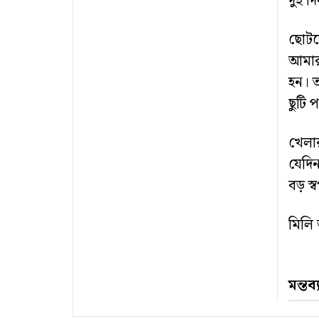
দুই দ
ছোটবে
আমার
হন। 
ছুটি 
খেলা
যেদি
বড় স্
মিলি
মন্তব