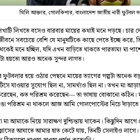
মিলি আক্তার, গোলকিপার, বাংলাদেশ জাতীয় নারী ফুটবল 
েখাটি লিখতে বসেও বারবার মায়ের কথাই মনে পড়ছে। চার দ
 জীবনে সবচেয়ে বেশি যে মানুষটিকে কাছে পেতে ইচ্ছে করে, ত
থেকেই মনে হচ্ছিল, যদি এখন বাড়িতে থাকতে পারতাম! মা পা
টা হয়তো আরও অনেক সুন্দর লাগত।
 ফুটবলার হয়ে ওঠার পেছনে মায়ের ত্যাগের গল্পটা অনেক ব
াকটিসে যাওয়ার সুযোগ ছিল না, সামর্থ্যও ছিল না। তখন মা আ
 করেছেন, কত পরিশ্রম করেছেন— তা ভাষায় বোঝানো কঠিন। 
াঙা পরিশ্রম না থাকলে আজ আমি গোলপোস্টের নিচে দাঁড়াতে
মা আমাকে নিয়ে সারাক্ষণ দুশ্চিন্তায় থাকেন। কিছুদিন আগে প্
গ্লাসের আঘাতে আমার হাত কেটে যায়, তিনটি সেলাইও লাগে। 