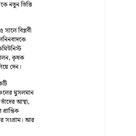
 নতুন ভিত্তি
 সালে বিপ্লবী
-লেনিনবাদকে
মিউনিস্ট
্দোলন, কৃষক
িয়ে দেন।
কটি
্চলের মুসলমান
তাঁদের আস্থা,
্রান্তিক
ঠার সংগ্রাম। আর