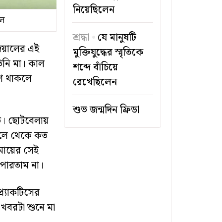
নিয়েছিলেন
দল
শ্রদ্ধা
যে মানুষটি
েয়ালের এই
মুক্তিযুদ্ধের স্মৃতিকে
িনি মা। কাল
শব্দে বাঁচিয়ে
শে থাকলে
রেখেছিলেন
শুভ জন্মদিন ফ্রিডা
ড়। ছোটবেলায়
ড়ালে থেকে কত
মায়ের সেই
 পারতাম না।
র্যাকটিসের
খবরটা শুনে মা