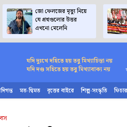
জো ফেলজের মৃত্যু নিয়ে
যে প্রশ্নগুলোর উত্তর
এখনো মেলেনি
যদি দুঃখে দহিতে হয় তবু মিথ্যাচিন্তা নয়
যদি দণ্ড সহিতে হয় তবু মিথ্যাবাক্য নয়
দিগন্ত
মত-দ্বিমত
বৃত্তের বাইরে
শিল্প-সংস্কৃতি
ফিচা
িবস