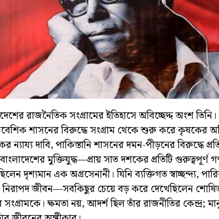
দেশের রাজনৈতিক সংগ্রামের ইতিহাসে অবিচ্ছেদ্দ অংশ তিনি। ব
বেশিক শাসনের বিরুদ্ধে সংগ্রাম থেকে শুরু করে কৃষকের অ
কের ন্যায্য দাবি, পাকিস্তানি শাসনের দমন-পীড়নের বিরুদ্ধে প
্ত বাংলাদেশের মুক্তিযুদ্ধ—প্রায় সাত দশকের প্রতিটি গুরুত্বপূর
িলেন দৃশ্যমান এক অগ্রসেনানী। যিনি ব্যক্তিগত স্বাচ্ছন্দ্য, পারি
া নিরাপদ জীবন—সবকিছুর চেয়ে বড় করে দেখেছিলেন শোষিত
ির সংগ্রামকে। ক্ষমতা নয়, আদর্শ ছিল তাঁর রাজনীতির কেন্দ্র; মান
াঁর জীবনের অঙ্গীকার।