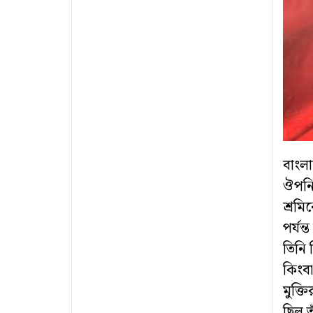
বাংলা
ঔপনি
শ্রমি
পর্যন
তিনি ছ
কিংব
মুক্ত
ছিল ত