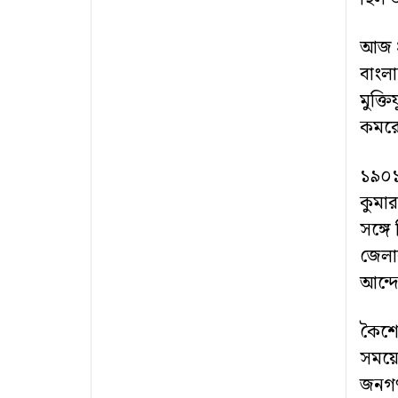
আজ ২
বাংলা
মুক্ত
কমরে
১৯০১ 
কুমার
সঙ্গে
জেলার
আন্দো
কৈশোর
সময়ে
জনগণ