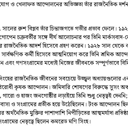
োগ ও খেলাফত আন্দোলনের অভিজ্ঞতা তাঁর রাজনৈতিক দর্শনকে
সালের রুশ বিপ্লব তাঁর চিন্তাজগতে গভীর প্রভাব ফেলে। ১৯২৫
গোপেন চক্রবর্তীর সঙ্গে দীর্ঘ আলোচনার পর তিনি মার্কসবাদ
র রাজনৈতিক আদর্শ হিসেবে গ্রহণ করেন। ১৯২৮ সাল থেকে ক
ির সার্বক্ষণিক কর্মী হিসেবে আত্মনিয়োগ করে তিনি শ্রমিক আন
 এবং গণসংগ্রামের মধ্যেই নিজের জীবনকে সম্পূর্ণভাবে বিল
িংহের রাজনৈতিক জীবনের সবচেয়ে উজ্জ্বল অধ্যায়গুলোর এ
িরোধী কৃষক আন্দোলন। জমিদারি শোষণের বিরুদ্ধে সুসং অঞ
 গারো ও হাজং জনগোষ্ঠীর লড়াইয়ে তিনি শুধু নেতৃত্বই দেননি; 
াসা ও সংগ্রামের প্রতীক হয়ে উঠেছিলেন। টংক আন্দোলন ছিল প
ের অর্থনৈতিক মুক্তির পাশাপাশি নিপীড়িতের আত্মমর্যাদা প্রতিষ্
ংগ্রামের নেতৃত্বে ছিলেন কমরেড মণি সিংহ।