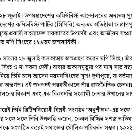
৮ জুলাই। উপমহাদেশের কমিউনিস্ট আন্দোলনের অন্যতম পু
দেশের কমিউনিস্ট পার্টির (সিপিবি) অন্যতম প্রতিষ্ঠাতা ও প্রাণ
িযুদ্ধে প্রবাসী বাংলাদেশ সরকারের উপদেষ্টা এবং আজীবন সংগ্রাম
ড মণি সিংহের ১২৬তম জন্মবার্ষিকী।
সালের ২৮ জুলাই কলকাতায় জন্মগ্রহণ করেন মণি সিংহ। তাঁর
 সিংহ ও মা সরলা দেবী। বাবার অকালমৃত্যুর পর মাত্র সাত ব
 নিয়ে তিনি চলে আসেন ময়মনসিংহের সুসং দুর্গাপুরে, যা বর্তম
 অন্তর্গত। এই জনপদই পরবর্তীকালে তাঁর রাজনৈতিক চেতনার
লনের বিকাশ এবং এক কিংবদন্তি সংগ্রামী নেতার উত্থানের সাক্
েই তিনি ব্রিটিশবিরোধী বিপ্লবী সংগঠন ‘অনুশীলন’-এর সঙ্গে যু
র সঙ্গে সঙ্গে তিনি উপলব্ধি করেন, কেবল বিচ্ছিন্ন সশস্ত্র অভি
কে সংগঠিত করেই সমাজের মৌলিক পরিবর্তন সম্ভব। ১৯২