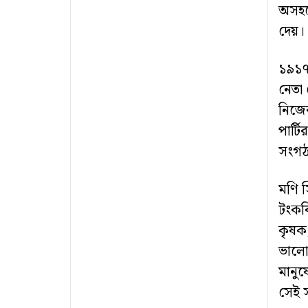
অসহয
দেয়।
১৯১৭ 
নেতা 
নিজে
পার্ট
সংগঠন
মণি স
টংকব
কৃষক,
ভালোব
মানুষ
সেই স