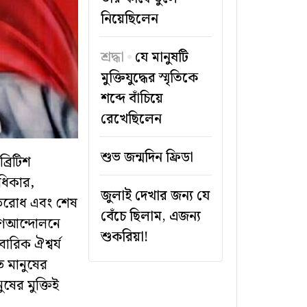
নিয়েছিলেন
শ্রদ্ধা
যে মানুষটি
মুক্তিযুদ্ধের স্মৃতিকে
শব্দে বাঁচিয়ে
রেখেছিলেন
শুভ জন্মদিন ফ্রিডা
্রিটিশ
ধিকার,
জুলাই দেখার জন্য যে
্রতিরোধ এবং শেষ
বেঁচে ছিলাম, এজন্য
্ণ গণআন্দোলনে
শুকরিয়া!
বারিক ঐশ্বর্য
 মানুষের
ুষের মুক্তিই