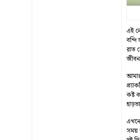
এই ল
বন্দি
রাত 
জীবন
আমার
প্র্য
কষ্ট
হাড়ভ
এখনো 
সময় 