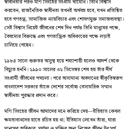
স্বাধীনতার পরও মণি সিংহের সংগ্রাম থামেনি। তিনি বিশ্বাস
করতেন, রাজনৈতিক স্বাধীনতা তখনই অর্থবহ হবে, যখন প্রতিষ্ঠিত
হবে গণতন্ত্র, সামাজিক ন্যায়বিচার এবং শোষণমুক্ত সমাজব্যবস্থা।
সেই বিশ্বাস নিয়েই জীবনের শেষ দিন পর্যন্ত তিনি মানুষের পক্ষে,
বৈষম্যের বিরুদ্ধে এবং গণতান্ত্রিক অধিকারের পক্ষে লড়াই
চালিয়ে গেছেন।
১৯৮৪ সালে গুরুতর অসুস্থ হয়ে শয্যাশায়ী হলেও আদর্শ থেকে
বিচ্যুত হননি। ১৯৯০ সালের ৩১ ডিসেম্বর শেষ হয় তাঁর দীর্ঘ
সংগ্রামী জীবনের পথচলা। পরে অসামান্য অবদানের স্বীকৃতিস্বরূপ
বাংলাদেশ সরকার তাঁকে দেশের সর্বোচ্চ বেসামরিক সম্মান
স্বাধীনতা পুরস্কার প্রদান করে।
মণি সিংহের জীবন আমাদের মনে করিয়ে দেয়—ইতিহাস কেবল
ক্ষমতাবানদের হাতে রচিত হয় না; ইতিহাস লেখেন তাঁরা, যারা
মানুষের অধিকার, মর্যাদা ও মুক্তির জন্য নিজের জীবন উৎসর্গ