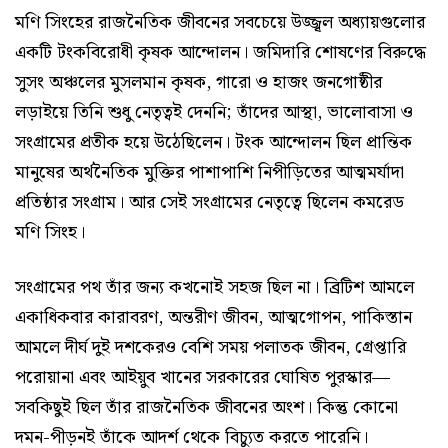
মণি সিংহের রাজনৈতিক জীবনের সবচেয়ে উজ্জ্বল অধ্যায়গুলোর
একটি টংকবিরোধী কৃষক আন্দোলন। জমিদারি শোষণের বিরুদ্ধে
সুসং অঞ্চলের মুসলমান কৃষক, গারো ও হাজং জনগোষ্ঠীর
লড়াইয়ে তিনি শুধু নেতৃত্বই দেননি; তাঁদের আস্থা, ভালোবাসা ও
সংগ্রামের প্রতীক হয়ে উঠেছিলেন। টংক আন্দোলন ছিল প্রান্তিক
মানুষের অর্থনৈতিক মুক্তির পাশাপাশি নিপীড়িতের আত্মমর্যাদা
প্রতিষ্ঠার সংগ্রাম। আর সেই সংগ্রামের নেতৃত্বে ছিলেন কমরেড
মণি সিংহ।
সংগ্রামের পথ তাঁর জন্য কখনোই সহজ ছিল না। ব্রিটিশ আমলে
একাধিকবার কারাবরণ, অন্তরীণ জীবন, আত্মগোপন, পাকিস্তান
আমলে দীর্ঘ দুই দশকেরও বেশি সময় পলাতক জীবন, গ্রেপ্তারি
পরোয়ানা এবং আইয়ুব খানের সরকারের ঘোষিত পুরস্কার—
সবকিছুই ছিল তাঁর রাজনৈতিক জীবনের অংশ। কিন্তু কোনো
দমন-পীড়নই তাঁকে আদর্শ থেকে বিচ্যুত করতে পারেনি।