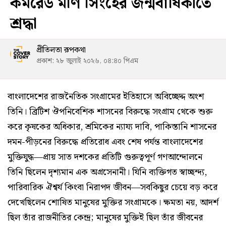
কমরেড মণি সিংহের জন্মবার্ষিকীতে
শ্রদ্ধা
প্রীতিলতা রূপকথা
প্রকাশ: ২৮ জুলাই ২০২৬, ০৪:৪০ পিএম
বাংলাদেশের রাজনৈতিক সংগ্রামের ইতিহাসে অবিচ্ছেদ্দ অংশ
তিনি। ব্রিটিশ ঔপনিবেশিক শাসনের বিরুদ্ধে সংগ্রাম থেকে শুরু
করে কৃষকের অধিকার, শ্রমিকের ন্যায্য দাবি, পাকিস্তানি শাসনের
দমন-পীড়নের বিরুদ্ধে প্রতিরোধ এবং শেষ পর্যন্ত বাংলাদেশের
মুক্তিযুদ্ধ—প্রায় সাত দশকের প্রতিটি গুরুত্বপূর্ণ গণআন্দোলনে
তিনি ছিলেন দৃশ্যমান এক অগ্রসেনানী। যিনি ব্যক্তিগত স্বাচ্ছন্দ্য,
পারিবারিক ঐশ্বর্য কিংবা নিরাপদ জীবন—সবকিছুর চেয়ে বড় করে
দেখেছিলেন শোষিত মানুষের মুক্তির সংগ্রামকে। ক্ষমতা নয়, আদর্শ
ছিল তাঁর রাজনীতির কেন্দ্র; মানুষের মুক্তিই ছিল তাঁর জীবনের