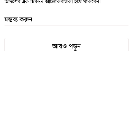
আদর্শের এক চিরন্তন আলোকবর্তিকা হয়ে থাকবেন।
মন্তব্য করুন
আরও পড়ুন
মানুষের মুক্তি ছিল তাঁর জীবনের অঙ্গীকার
কমরেড
মণি সিংহের জন্মবার্ষিকীতে শ্রদ্ধা
শ্রদ্ধা
যে মানুষটি মুক্তিযুদ্ধের স্মৃতিকে শব্দে বাঁচিয়ে
রেখেছিলেন
শুভ জন্মদিন ফ্রিডা
জুলাই দেখার জন্য যে বেঁচে ছিলাম, এজন্য শুকরিয়া!