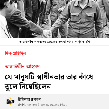
তাজউদ্দীন আহমদের ১০১তম জন্মবার্ষিকী। সংগৃহীত ছবি
দিন-প্রতিদিন
তাজউদ্দীন আহমদ
যে মানুষটি স্বাধীনতার ভার কাঁধে
তুলে নিয়েছিলেন
প্রীতিলতা রূপকথা
প্রকাশ: ২৩ জুলাই ২০২৬, ০১:৩৩ পিএম