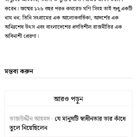
করেন। জন্মের ১২৬ বছর পরও কমরেড মণি সিংহ তাই শুধু একটি
নাম নন; তিনি সংগ্রামের এক আলোকবর্তিকা, আদর্শের এক
অনিঃশেষ উৎস এবং বাংলাদেশের প্রগতিশীল রাজনীতির এক
অবিনাশী প্রেরণা।
মন্তব্য করুন
আরও পড়ুন
তাজউদ্দীন আহমদ
যে মানুষটি স্বাধীনতার ভার কাঁধে
তুলে নিয়েছিলেন