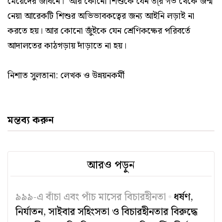
মেয়েদের জীবনে। আর কোনো শিশুকে যেন তা্র গর্ভ থেকে জন্ম
নেয়া আরেকটি শিশুর অভিভাবকত্বের জন্য আইনি লড়াই না
করতে হয়। আর কোনো জুঁইকে যেন শ্রেণিকক্ষের পরিবর্তে
আদালতের কাঠগড়ায় দাঁড়াতে না হয়।
নিশাত সুলতানা: লেখক ও উন্নয়নকর্মী
মন্তব্য করুন
আরও পড়ুন
৯৯৯-এ বাঁচা এবং পাঁচ মাসের বিচারহীনতা
ধর্ষণ,
নির্যাতন, সাইবার সহিংসতা ও বিচারহীনতার বিরুদ্ধে