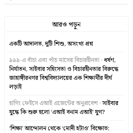
আরও পড়ুন
একটি আদালত, দুটি শিশু, অসংখ্য প্রশ্ন
৯৯৯-এ বাঁচা এবং পাঁচ মাসের বিচারহীনতা
ধর্ষণ,
নির্যাতন, সাইবার সহিংসতা ও বিচারহীনতার বিরুদ্ধে
জাহাঙ্গীরনগর বিশ্ববিদ্যালয়ের এক শিক্ষার্থীর দীর্ঘ
লড়াই
হাগিং ফেইসে এআই এজেন্টের অনুপ্রবেশ
সাইবার
যুদ্ধে কি শুরু হলো ‘এআই বনাম এআই’ যুগ?
‘শিক্ষা’ আন্দোলন থেকে ‘মোদী হটাও’ বিক্ষোভ: