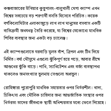
কক্সবাজারের উখিয়ার কুতুপালং–বালুখালী মেগা ক্যাম্প এখন
বিশ্বের সবচেয়ে বড় শরণার্থী বসতি হিসেবে পরিচিত। কয়েক
বর্গকিলোমিটার এলাকাজুড়ে লাখ লাখ মানুষের বসবাস একটি
ব্যতিক্রমী জনঘনত্ব তৈরি করেছে, যা বিশ্বের যেকোনো মানবিক
শিবির ব্যবস্থার জন্য একটা বড় চ্যালেঞ্জ।
এই ক্যাম্পগুলোতে ঘরবাড়ি মূলত বাঁশ, ত্রিপল এবং টিন দিয়ে
নির্মিত। বর্ষা মৌসুমে এগুলো ঝুঁকিপূর্ণ হয়ে পড়ে, আবার গ্রীষ্মে
আগুনের ঝুঁকি বাড়ে। পানি, স্যানিটেশন এবং বর্জ্য ব্যবস্থাপনা
থাকলেও জনসংখ্যার তুলনায় সেগুলো অপ্রতুল।
রোহিঙ্গারা পুরোপুরি মানবিক সহায়তার ওপর নির্ভরশীল। খাদ্য,
চিকিৎসা এবং মৌলিক চাহিদার জন্য আন্তর্জাতিক সংস্থার ওপর
নির্ভরতা তাদের জীবনকে স্থায়ী অনিশ্চয়তার মধ্যে ফেলে দিয়েছে।