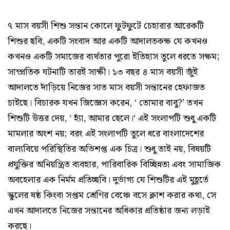
৭ মাস বয়সী শিশু সন্তান কোলে ফুটফুটে চেহারার আরেকটি
শিশুর ছবি, একটি সংবাদ আর একটি আদালতকক্ষ যে কখনও
কখনও একটি সমাজের ব্যর্থতার পুরো ইতিহাস তুলে ধরতে সক্ষম;
সাম্প্রতিক ঘটনাটি তারই সাক্ষী। ১৩ বছর ৪ মাস বয়সী জুঁই
আদালতে দাঁড়িয়ে নিজের সাত মাস বয়সী সন্তানের হেফাজত
চাইছে। বিচারক যখন জিজ্ঞেস করেন, ‘ তোমার বাবু?’ তখন
শিশুটি উত্তর দেয়, ‘ হ্যাঁ, আমার ছেলে।‘ এই সংলাপটি শুধু একটি
মামলার অংশ নয়; বরং এই সংলাপটি তুলে ধরে বাংলাদেশের
বাল্যবিয়ে পরিস্থিতির অভিশপ্ত এক চিত্র। শুধু তাই নয়, বিষয়টি
প্রযুক্তির অনিয়ন্ত্রিত ব্যবহার, পারিবারিক বিচ্ছিন্নতা এবং সামাজিক
অবহেলার এক নির্মম প্রতিচ্ছবি। দুর্ভাগ্য যে শিশুটির এই মুহূর্তে
স্কুলের ষষ্ঠ কিংবা সপ্তম শ্রেণির বেঞ্চে বসে ক্লাশ করার কথা, সে
এখন আদালতে নিজের সন্তানের অধিকার প্রতিষ্ঠার জন্য লড়াই
করছে।