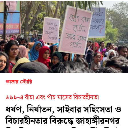
কাভার স্টোরি
৯৯৯-এ বাঁচা এবং পাঁচ মাসের বিচারহীনতা
ধর্ষণ, নির্যাতন, সাইবার সহিংসতা ও
বিচারহীনতার বিরুদ্ধে জাহাঙ্গীরনগর