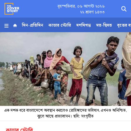
বৃহস্পতিবার, ০৬ আগস্ট ২০২৬
×
২২ শ্রাবণ ১৪৩৩
দিন-প্রতিদিন
কাভার স্টোরি
দশদিগন্ত
মত-দ্বিমত
বৃত্তের 
হোম
আর্কাইভ
কনভার্টার
Follow
Us
এক দশক ধরে বাংলাদেশে অবস্থান করলেও রোহিঙ্গাদের ভবিষ্যৎ এখনও অনিশ্চিত,
ঝুলে আছে প্রত্যাবাসন। ছবি: সংগৃহীত
কাভার স্টোরি