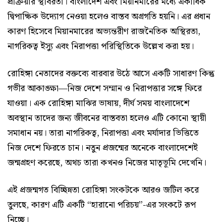
প্রক্রিয়ার স্থবিরতা। বাংলাদেশ এবং মিয়ানমারের মধ্যে একাধিক
দ্বিপাক্ষিক উদ্যোগ নেওয়া হলেও বাস্তব অগ্রগতি হয়নি। এর প্রধান
কারণ হিসেবে মিয়ানমারের অভ্যন্তরীণ রাজনৈতিক অস্থিরতা,
নাগরিকত্ব ইস্যু এবং নিরাপত্তা পরিস্থিতিকে উল্লেখ করা হয়।
রোহিঙ্গা নেতাদের বক্তব্যে বারবার উঠে আসে একটি সাধারণ কিন্তু
গভীর আকাঙ্ক্ষা—নিজ দেশে সম্মান ও নিরাপত্তার সঙ্গে ফিরে
যাওয়া। এক রোহিঙ্গা মাঝির ভাষায়, দীর্ঘ সময় বাংলাদেশে
অবস্থান তাদের জন্য জীবনের বাস্তবতা হলেও এটি কোনো স্থায়ী
সমাধান নয়। তারা নাগরিকত্ব, নিরাপত্তা এবং মর্যাদার ভিত্তিতে
নিজ দেশে ফিরতে চান। নতুন প্রজন্মের অনেকে বাংলাদেশেই
জন্মগ্রহণ করেছে, অথচ তারা কখনও নিজের মাতৃভূমি দেখেনি।
এই প্রজন্মগত বিচ্ছিন্নতা রোহিঙ্গা সংকটকে আরও জটিল করে
তুলছে, কারণ এটি একটি “হারানো পরিচয়”-এর সংকটে রূপ
নিচ্ছে।