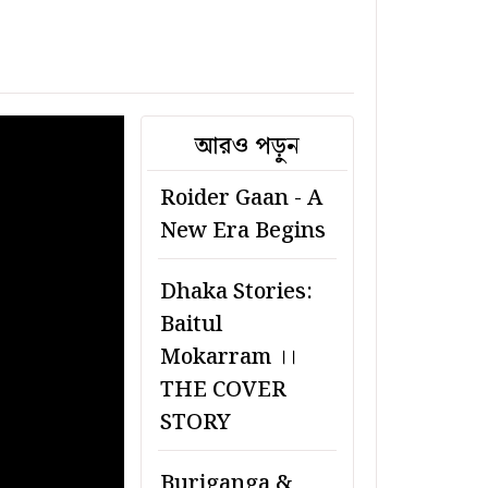
আরও পড়ুন
Roider Gaan - A
New Era Begins
Dhaka Stories:
Baitul
Mokarram ।।
THE COVER
STORY
Buriganga &