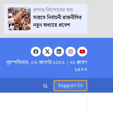
প্রশান্ত কিশোরের জয়
ভারতে নির্বাচনী রাজনীতির
নতুন অধ্যায়ে প্রবেশ
বৃহস্পতিবার, ০৬ আগস্ট ২০২৬
| ২২ শ্রাবণ
১৪৩৩
র
Support Us