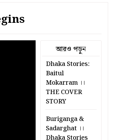
egins
আরও পড়ুন
Dhaka Stories:
Baitul
Mokarram ।।
THE COVER
STORY
Buriganga &
Sadarghat ।।
Dhaka Stories