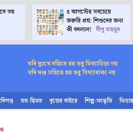
াতে ভয়
৫ আগস্টের সবচেয়ে
জরুরি প্রশ্ন: শিশুদের জন্য
কী বদলাল!
দীপু মাহমুদ
যদি দুঃখে দহিতে হয় তবু মিথ্যাচিন্তা নয়
যদি দণ্ড সহিতে হয় তবু মিথ্যাবাক্য নয়
দিগন্ত
মত-দ্বিমত
বৃত্তের বাইরে
শিল্প-সংস্কৃতি
ফিচা
িও