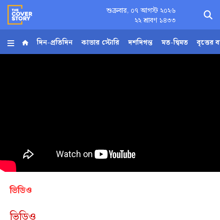
শুক্রবার, ০৭ আগস্ট ২০২৬
×
২২ শ্রাবণ ১৪৩৩
দিন-প্রতিদিন
কাভার স্টোরি
দশদিগন্ত
মত-দ্বিমত
বৃত্তের 
হোম
আর্কাইভ
কনভার্টার
Follow
Us
ভিডিও
ভিডিও