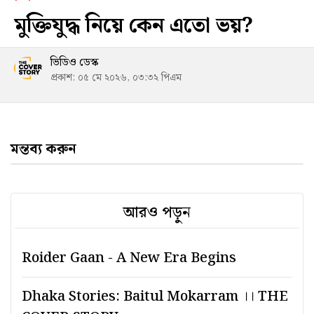
মুক্তিযুদ্ধ নিয়ে কেন এতো ভয়?
ভিডিও ডেস্ক
প্রকাশ: ০৫ মে ২০২৬, ০৩:৩২ পিএম
মন্তব্য করুন
আরও পড়ুন
Roider Gaan - A New Era Begins
Dhaka Stories: Baitul Mokarram ।। THE