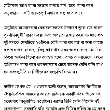
সত্যিকার অর্থে কারা সংস্কার করতে চায়, তবে ‘কারাগারে
অনুসন্ধান’ একটি গুরুত্বপূর্ণ সহায়ক গ্রন্থ হতে পারে।
অনুষ্ঠানে আলোচকরা নেদারল্যান্ডসের উদাহরণ তুলে ধরে বলেন,
পুনর্বাসনমুখী বিচারব্যবস্থা এবং অপরাধের হার কমে যাওয়ায় গত
দুই দশকে দেশটিতে ২০টিরও বেশি কারাগার বন্ধ বা অন্য কাজে
রূপান্তর করা হয়েছে। কিছু কারাগার ভবন আশ্রয়কেন্দ্র, হোটেল
কিংবা অফিস হিসেবেও ব্যবহৃত হচ্ছে। অথচ বাংলাদেশে এখনো
অধিকাংশ কারাগারে ধারণক্ষমতার চেয়ে অনেক বেশি বন্দি রাখা
হয় এবং দুর্নীতি ও নিপীড়নের সংস্কৃতি বিদ্যমান।
বইটির লেখক মো. খোসবর আলী বলেন, সাবঅল্টার্ন স্টাডিজে
ঔপনিবেশিক আমলের কারাগারবিষয়ক একটি প্রবন্ধ তাঁকে এই
গবেষণায় অনুপ্রাণিত করেছিল। এরপর তিনি দেশি-বিদেশি বই,
গবেষণাপত্র, সরকারি নথি, জার্নাল এবং বিভিন্ন দলিল সংগ্রহ করে