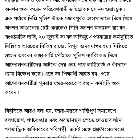
ব্যক্তিরা সংহতি জানান। আন্দোলনের সঙ্গে একাত্মতা প্রকাশ করে
অনশন শুরু করেন পরিবেশবাদী ও উদ্ভাবক সোনম ওয়াংচুক।
এক পর্যায়ে দিল্লি পুলিশ তাঁকে জোরপূর্বক হাসপাতালে নিয়ে গিয়ে
অনশন ভাঙানোর চেষ্টা করলেও তিনি অনশন অব্যাহত রাখেন।
সংগঠনটির দাবি, ২০ জুলাই সংসদ অভিমুখে পদযাত্রার কর্মসূচিতে
দিল্লিসহ ভারতের বিভিন্ন রাজ্যে বিপুল জনসমাগম হয়। দিল্লিতে
সংসদ ভবনের কাছাকাছি পৌঁছালে পুলিশ ব্যারিকেড দিয়ে
আন্দোলনকারীদের আটকে দেয় এবং পরে লাঠিচার্জ ও কাঁদানে
গ্যাস নিক্ষেপ করে। এতে বহু শিক্ষার্থী আহত হন। পরে
আন্দোলনকারীরা পুনরায় যন্তর-মন্তরে অবস্থান কর্মসূচি শুরু
করেন।
বিবৃতিতে আরও বলা হয়, যন্তর-মন্তরে শান্তিপূর্ণ সমাবেশে
বলপ্রয়োগ, গণগ্রেপ্তার এবং অবস্থানস্থল ভেঙে দেওয়ার ঘটনা
গণতান্ত্রিক অধিকারের পরিপন্থী। একই সঙ্গে প্রশ্নফাঁসের মতো