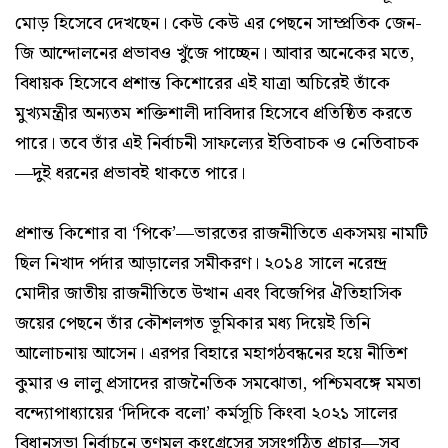
মোড় হিসেবে দেখছেন। কেউ কেউ এর পেছনে সাম্প্রতিক জেন-
জি আন্দোলনের প্রভাবও খুঁজে পাচ্ছেন। আবার অনেকের মতে,
বিধায়ক হিসেবে প্রশান্ত কিশোরের এই যাত্রা অচিরেই তাঁকে
মুখ্যমন্ত্রীর অন্যতম শক্তিশালী দাবিদার হিসেবে প্রতিষ্ঠিত করতে
পারে। তবে তাঁর এই নির্বাচনী সাফল্যের ইতিবাচক ও নেতিবাচক
—দুই ধরনের প্রভাবই থাকতে পারে।
প্রশান্ত কিশোর বা ‘পিকে’—ভারতের রাজনীতিতে একসময় নামটি
ছিল নিখাদ পর্দার আড়ালের সমীকরণ। ২০১৪ সালে নরেন্দ্র
মোদীর জাতীয় রাজনীতিতে উত্থান এবং বিজেপির ঐতিহাসিক
জয়ের পেছনে তাঁর কৌশলগত ভূমিকার মধ্য দিয়েই তিনি
আলোচনায় আসেন। এরপর বিহারে মহাগঠবন্ধনের হয়ে নীতিশ
কুমার ও লালু প্রসাদের রাজনৈতিক সমঝোতা, পশ্চিমবঙ্গে মমতা
বন্দ্যোপাধ্যায়ের ‘দিদিকে বলো’ কর্মসূচি কিংবা ২০২১ সালের
বিধানসভা নির্বাচনে তৃণমূল কংগ্রেসের সুসংগঠিত প্রচার—সব