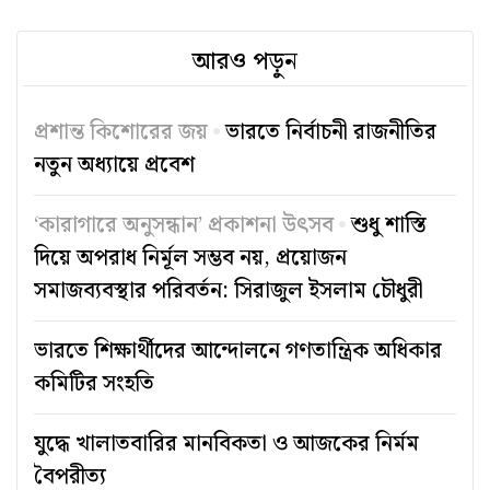
আরও পড়ুন
প্রশান্ত কিশোরের জয়
ভারতে নির্বাচনী রাজনীতির
নতুন অধ্যায়ে প্রবেশ
‘কারাগারে অনুসন্ধান’ প্রকাশনা উৎসব
শুধু শাস্তি
দিয়ে অপরাধ নির্মূল সম্ভব নয়, প্রয়োজন
সমাজব্যবস্থার পরিবর্তন: সিরাজুল ইসলাম চৌধুরী
ভারতে শিক্ষার্থীদের আন্দোলনে গণতান্ত্রিক অধিকার
কমিটির সংহতি
যুদ্ধে খালাতবারির মানবিকতা ও আজকের নির্মম
বৈপরীত্য