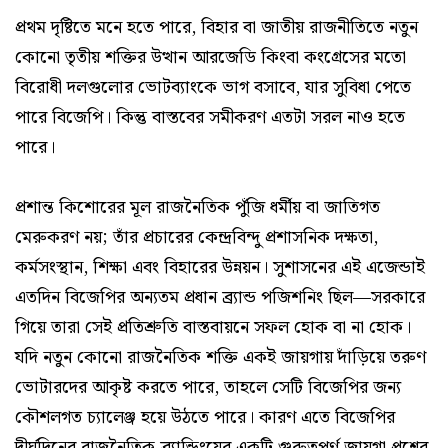
প্রথম দৃষ্টিতে মনে হতে পারে, বিহার বা জাতীয় রাজনীতিতে নতুন
কোনো তৃতীয় শক্তির উত্থান আরজেডি কিংবা কংগ্রেসের মতো
বিরোধী দলগুলোর ভোটব্যাংকে ভাগ বসাবে, যার সুবিধা পেতে
পারে বিজেপি। কিন্তু বাস্তবের সমীকরণ এতটা সরল নাও হতে
পারে।
প্রশান্ত কিশোরের মূল রাজনৈতিক পুঁজি ধর্মীয় বা জাতিগত
মেরুকরণ নয়; তাঁর প্রচারের কেন্দ্রবিন্দু প্রশাসনিক দক্ষতা,
কর্মসংস্থান, শিক্ষা এবং বিহারের উন্নয়ন। সুশাসনের এই এজেন্ডাই
এতদিন বিজেপির অন্যতম প্রধান ব্র্যান্ড পজিশনিং ছিল—সরকারে
গিয়ে তারা সেই প্রতিশ্রুতি বাস্তবায়নে সফল হোক বা না হোক।
যদি নতুন কোনো রাজনৈতিক শক্তি একই জায়গায় দাঁড়িয়ে তরুণ
ভোটারদের আকৃষ্ট করতে পারে, তাহলে সেটি বিজেপির জন্য
কৌশলগত চ্যালেঞ্জ হয়ে উঠতে পারে। কারণ এতে বিজেপির
দীর্ঘদিনের রাজনৈতিক ব্র্যান্ডিংয়ের একটি গুরুত্বপূর্ণ জায়গা প্রশ্নের