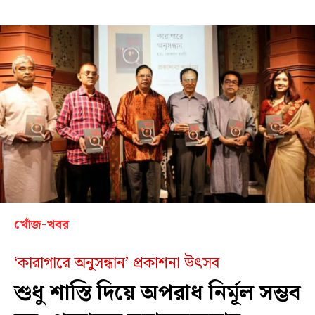
খোঁজ-খবর
‘কারাগারে অনুসন্ধান’ প্রকাশনা উৎসব
শুধু শাস্তি দিয়ে অপরাধ নির্মূল সম্ভব